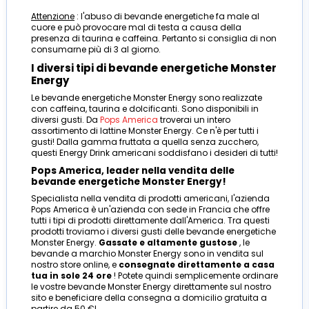
Attenzione
: l'abuso di bevande energetiche fa male al
cuore e può provocare mal di testa a causa della
presenza di taurina e caffeina. Pertanto si consiglia di non
consumarne più di 3 al giorno.
I diversi tipi di bevande energetiche Monster
Energy
Le bevande energetiche Monster Energy sono realizzate
con caffeina, taurina e dolcificanti. Sono disponibili in
diversi gusti. Da
Pops America
troverai un intero
assortimento di lattine Monster Energy. Ce n'è per tutti i
gusti! Dalla gamma fruttata a quella senza zucchero,
questi Energy Drink americani soddisfano i desideri di tutti!
Pops America, leader nella vendita delle
bevande energetiche Monster Energy!
Specialista nella vendita di prodotti americani, l'azienda
Pops America è un'azienda con sede in Francia che offre
tutti i tipi di prodotti direttamente dall'America. Tra questi
prodotti troviamo i diversi gusti delle bevande energetiche
Monster Energy.
Gassate e altamente gustose
, le
bevande a marchio Monster Energy sono in vendita sul
nostro store online, e
consegnate direttamente a casa
tua in sole 24 ore
! Potete quindi semplicemente ordinare
le vostre bevande Monster Energy direttamente sul nostro
sito e beneficiare della consegna a domicilio gratuita a
partire da 50 €!