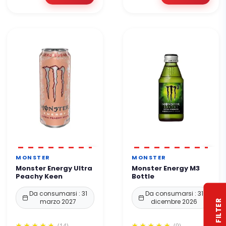
MONSTER
MONSTER
Monster Energy Ultra
Monster Energy M3
Peachy Keen
Bottle
Da consumarsi : 31
Da consumarsi : 31
marzo 2027
dicembre 2026
R
(14)
(9)
F
I
L
T
E