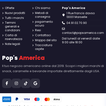
Offerte
Chi siamo
Pop's America
Nuovi prodotti
Metodi di
1 Rue francis davso
consegna
13001 Marseille
Tutti i marchi
pagamento
Termini
04.91.02.70.90
sicuro
generali e
condizioni
Resi
contact@popsamerica.com
Carta di
Contattaci
Dal lunedì al venerdì dalle
riservatezza
Mappa del sito
9:00 alle 18:00
Note legali
Tracciatura
ospite
Pop's
America
Il tuo negozio americano online dal 2019. Scopri i migliori marchi di
snack, caramelle e bevande importate direttamente dagli USA.