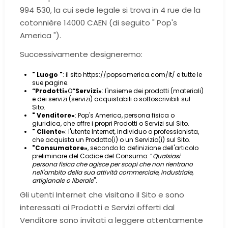
994 530, la cui sede legale si trova in 4 rue de la
cotonnière 14000 CAEN (di seguito " Pop's
America ").
Successivamente designeremo:
" Luogo "
: il sito https://popsamerica.com/it/ e tutte le
sue pagine.
“
Prodotti
»
O
“
Servizi
»
: l'insieme dei prodotti (materiali)
e dei servizi (servizi) acquistabili o sottoscrivibili sul
Sito.
" Venditore
»
: Pop's America, persona fisica o
giuridica, che offre i propri Prodotti o Servizi sul Sito.
" Cliente
»
: l'utente Internet, individuo o professionista,
che acquista un Prodotto(i) o un Servizio(i) sul Sito.
"Consumatore
»
, secondo la definizione dell'articolo
preliminare del Codice del Consumo: “
Qualsiasi
persona fisica che agisce per scopi che non rientrano
nell'ambito della sua attività commerciale, industriale,
artigianale o liberale
".
Gli utenti Internet che visitano il Sito e sono
interessati ai Prodotti e Servizi offerti dal
Venditore sono invitati a leggere attentamente