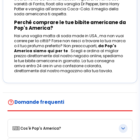
varietà di Fanta, float alla vaniglia Dr Pepper, birra Harry
Potter e vaniglia all'arancia Coca-Cola. Il meglio della
soda americana ti aspetta.
Perché comprare le tue bibite americane da
Pop's America?
Hai una voglia matta di soda made in USA , ma non vuoi
correre per la città? Forse non riesci a trovare la tua marca
o il tuo profumo preferito? Non preoccuparti,
da Pop's
America siamo qui per te
. Scegli e ordina al miglior
prezzo direttamente dal nostro negozio online, spediamo
le tue bibite americane in giornata. La tua consegna
arriva entro 24 ore in una confezione colorata,
direttamente dal nostro magazzino alla tua tavola.
help_outline
Domande frequenti
🇺🇸 Cos'è Pop's America?