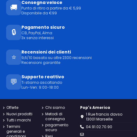
Consegna veloce
🚚
Punto di ritiro a partire da € 5,99
Disponibile da €99
Pagamento sicuro
🔒
CB, PayPal, Alma
3x senza interessi
Recensioni dei clienti
⭐
9,6/10 basato su oltre 2300 recensioni
Recensioni garantite
Supporto reattivo
💬
Ti stiamo ascoltando
Lun-Ven: 9:00-18:00
Offerte
Chi siamo
Pop's America
Nuovi prodotti
Metodi di
1 Rue francis davso
consegna
13001 Marseille
Tutti i marchi
pagamento
Termini
04.91.02.70.90
sicuro
generali e
condizioni
Resi