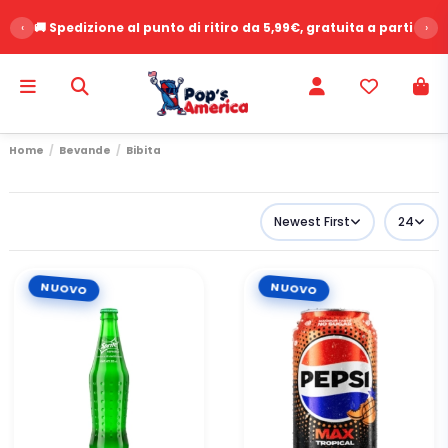
‹
⭐ Oltre 2500 recensioni clienti - Voto 9.6/10
›
Home
Bevande
Bibita
Newest First
24
NUOVO
NUOVO