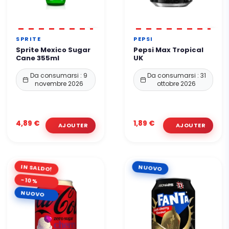
SPRITE
PEPSI
Sprite Mexico Sugar
Pepsi Max Tropical
Cane 355ml
UK
Da consumarsi : 9
Da consumarsi : 31
novembre 2026
ottobre 2026
4,89 €
1,89 €
IN SALDO!
NUOVO
-10%
NUOVO