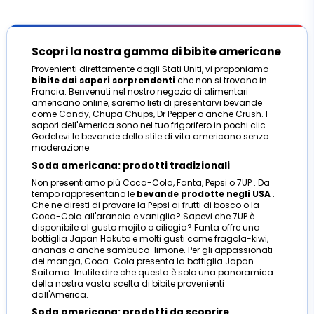
Scopri la nostra gamma di bibite americane
Provenienti direttamente dagli Stati Uniti, vi proponiamo
bibite dai sapori sorprendenti
che non si trovano in
Francia. Benvenuti nel nostro negozio di alimentari
americano online, saremo lieti di presentarvi bevande
come Candy, Chupa Chups, Dr Pepper o anche Crush. I
sapori dell'America sono nel tuo frigorifero in pochi clic.
Godetevi le bevande dello stile di vita americano senza
moderazione.
Soda americana: prodotti tradizionali
Non presentiamo più Coca-Cola, Fanta, Pepsi o 7UP . Da
tempo rappresentano le
bevande prodotte negli USA
.
Che ne diresti di provare la Pepsi ai frutti di bosco o la
Coca-Cola all'arancia e vaniglia? Sapevi che 7UP è
disponibile al gusto mojito o ciliegia? Fanta offre una
bottiglia Japan Hakuto e molti gusti come fragola-kiwi,
ananas o anche sambuco-limone. Per gli appassionati
dei manga, Coca-Cola presenta la bottiglia Japan
Saitama. Inutile dire che questa è solo una panoramica
della nostra vasta scelta di bibite provenienti
dall'America.
Soda americana: prodotti da scoprire