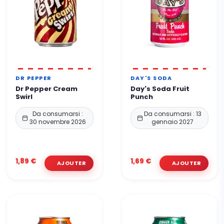
DR PEPPER
DAY'S SODA
Dr Pepper Cream
Day's Soda Fruit
Swirl
Punch
Da consumarsi :
Da consumarsi : 13
30 novembre 2026
gennaio 2027
1,89 €
1,69 €