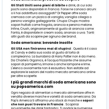
Gli Stati Uniti sono pieni di bibite
e drink, di cui solo
pochi sono disponibili in Francia. Forse ne conosci alcuni
o li hai addirittura assaggiati? Dr Pepper offre soda
cremosa con un pizzico di vaniglia, vaniglia ciliegia o
persino vaniglia galleggiante. Chupa Chups mostra
sapori fruttati come fragola, arancia e persino melone.
Infine, Crush, originariamente al gusto di arancia come
Fanta, è disponibile in cream soda, ananas o uva. Tanti
altri gusti da scoprire per ognuno dei brand.
Soda americana: bevande insolite
Gli USA non finiranno mai di stupirci
. Questo è il caso
di Candy e della sua soda al gusto di torta di
compleanno. La burrobirra di Harry Potter non è da meno.
Da Charlie's Organics, è l'acqua frizzante che assume
sapori di pompelmo, limone o anche lampone e lime.
L'elenco ovviamente non è esaustivo. Non esitate ad
esplorare le sezioni del nostro mercato americano online
per altre scoperte.
I più grandi marchi di soda americana sono
su popsamerica.com
Ogni negozio di alimentari o mercato alimentare offre in
vendita diverse marche e varietà di soda americana. Da
Pop's America ti offriamo uno stock di marche e
sapori
che non puoi trovare in Francia
. Scoprirai
sicuramente dei drink fantastici. Ti godrai le numerose