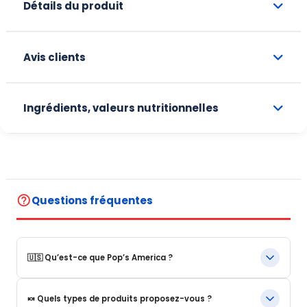
Détails du produit
Avis clients
Ingrédients, valeurs nutritionnelles
help_outline
Questions fréquentes
🇺🇸 Qu’est-ce que Pop’s America ?
Pop’s America est une boutique en ligne spécialisée dans les
🍬 Quels types de produits proposez-vous ?
produits alimentaires et boissons emblématiques des États-