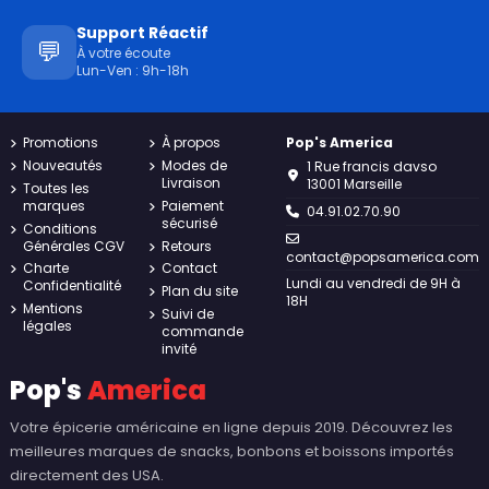
Support Réactif
💬
À votre écoute
Lun-Ven : 9h-18h
Promotions
À propos
Pop's America
Nouveautés
Modes de
1 Rue francis davso
Livraison
13001 Marseille
Toutes les
marques
Paiement
04.91.02.70.90
sécurisé
Conditions
Générales CGV
Retours
contact@popsamerica.com
Charte
Contact
Lundi au vendredi de 9H à
Confidentialité
Plan du site
18H
Mentions
Suivi de
légales
commande
invité
Pop's
America
Votre épicerie américaine en ligne depuis 2019. Découvrez les
meilleures marques de snacks, bonbons et boissons importés
directement des USA.