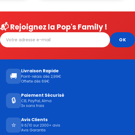
📬 Rejoignez la Pop's Family !
Livraison Rapide
🚚
Point-relais dès 2,99€
Offerte dès 69€
Paiement Sécurisé
🔒
CB, PayPal, Alma
3x sans frais
Avis Clients
⭐
9.6/10 sur 2300+ avis
Avis Garantis