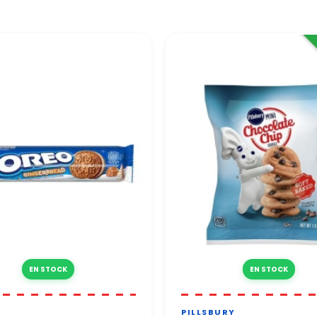
 100 % sécurisés grâce à des protocoles de protection renforcés.
e vous répond sous 24 à 48h ouvrées.
 toute confiance.
EN STOCK
EN STOCK
PILLSBURY