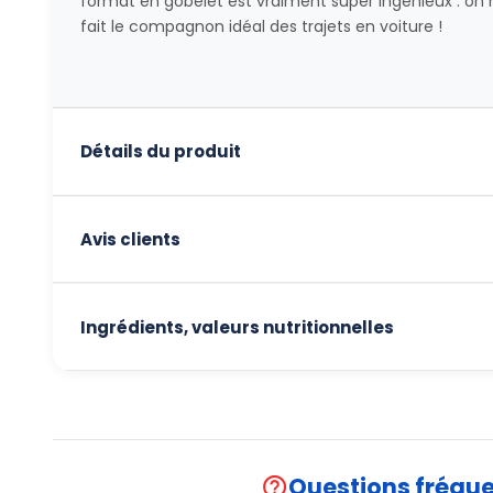
format en gobelet est vraiment super ingénieux : on n
fait le compagnon idéal des trajets en voiture !
Détails du produit
Avis clients
Ingrédients, valeurs nutritionnelles
Questions fréqu
help_outline