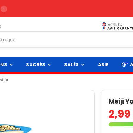
›
t
A
ONS
SUCRÉS
SALÉS
ASIE
nilla
Meiji Y
2,99