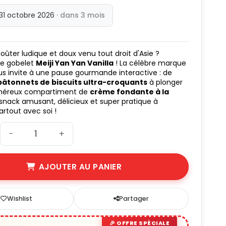
 31 octobre 2026
· dans 3 mois
goûter ludique et doux venu tout droit d'Asie ?
le gobelet
Meiji Yan Yan Vanilla
! La célèbre marque
s invite à une pause gourmande interactive : de
bâtonnets de biscuits ultra-croquants
à plonger
néreux compartiment de
crème fondante à la
 snack amusant, délicieux et super pratique à
rtout avec soi !
−
+
AJOUTER AU PANIER
Wishlist
Partager