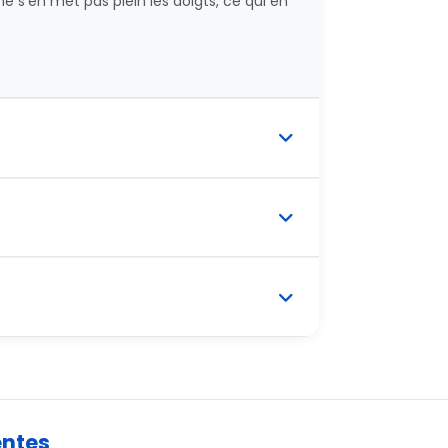
e s'en met pas plein les doigts, ce qui en
entes