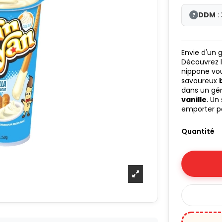
DDM
:
?
Envie d'un 
Découvrez 
nippone vou
savoureux
dans un gé
vanille
. Un
emporter pa
Quantité