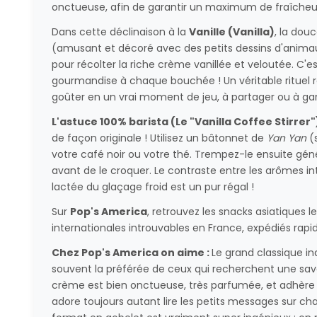
onctueuse, afin de garantir un maximum de fraîcheur 
Dans cette déclinaison à la
Vanille (Vanilla)
, la dou
(amusant et décoré avec des petits dessins d'animaux 
pour récolter la riche crème vanillée et veloutée. C'e
gourmandise à chaque bouchée ! Un véritable rituel 
goûter en un vrai moment de jeu, à partager ou à gar
L'astuce 100% barista (Le "Vanilla Coffee Stirrer")
de façon originale ! Utilisez un bâtonnet de
Yan Yan
(
votre café noir ou votre thé. Trempez-le ensuite gén
avant de le croquer. Le contraste entre les arômes in
lactée du glaçage froid est un pur régal !
Sur
Pop's America
, retrouvez les snacks asiatiques le
internationales introuvables en France, expédiés rap
Chez Pop's America on aime :
Le grand classique ind
souvent la préférée de ceux qui recherchent une save
crème est bien onctueuse, très parfumée, et adhère 
adore toujours autant lire les petits messages sur c