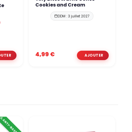
Cookies and Cream
te
L
C
DDM : 3 juillet 2027
1,
4,99 €
0
⚠️ ANTI-GASPI