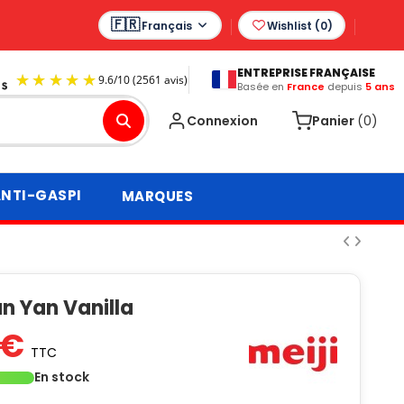
Français
Wishlist (
0
)
ENTREPRISE FRANÇAISE
Basée en
France
depuis
5 ans
9.6
/
10
(2561 avis)
Connexion
Panier
(0)
NTI-GASPI
MARQUES
an Yan Vanilla
 €
TTC
En stock