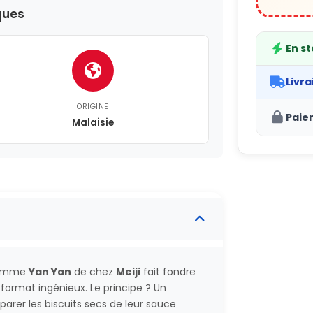
ques
En s
Livra
ORIGINE
Paie
Malaisie
 gamme
Yan Yan
de chez
Meiji
fait fondre
format ingénieux. Le principe ? Un
arer les biscuits secs de leur sauce