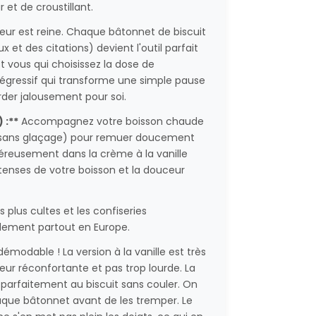
et de croustillant.
ceur est reine. Chaque bâtonnet de biscuit
et des citations) devient l'outil parfait
st vous qui choisissez la dose de
régressif qui transforme une simple pause
der jalousement pour soi.
 :**
Accompagnez votre boisson chaude
sans glaçage) pour remuer doucement
éreusement dans la crème à la vanille
tenses de votre boisson et la douceur
s plus cultes et les confiseries
idement partout en Europe.
émodable ! La version à la vanille est très
ur réconfortante et pas trop lourde. La
parfaitement au biscuit sans couler. On
haque bâtonnet avant de les tremper. Le