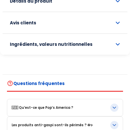
Détails du produit
Avis clients
Ingrédients, valeurs nutritionnelles
help_outline
Questions fréquentes
🇺🇸 Qu’est-ce que Pop’s America ?
Pop’s America est une boutique en ligne spécialisée dans les
Les produits anti-gaspi sont-ils périmés ? ♻️✨
produits alimentaires et boissons emblématiques des États-