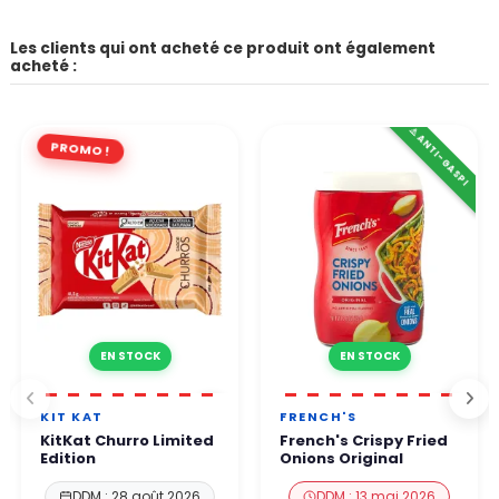
Les clients qui ont acheté ce produit ont également
acheté :
⚠️ ANTI-GASPI
PROMO !
EN STOCK
EN STOCK
KIT KAT
FRENCH'S
KitKat Churro Limited
French's Crispy Fried
Edition
Onions Original
DDM : 28 août 2026
DDM : 13 mai 2026