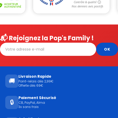
📬 Rejoignez la Pop's Family !
Livraison Rapide
🚚
Point-relais dès 2,99€
Offerte dès 69€
Paiement Sécurisé
🔒
CB, PayPal, Alma
3x sans frais