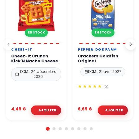
EN STOCK
EN STOCK
CHEEZ-IT
PEPPERIDGE FARM
Cheez-It Crunch
Crackers Goldfish
Kick'N Nacho Cheese
Original
DDM : 24 décembre
DDM : 21 avril 2027
2026
(5)
4,49 €
6,69 €