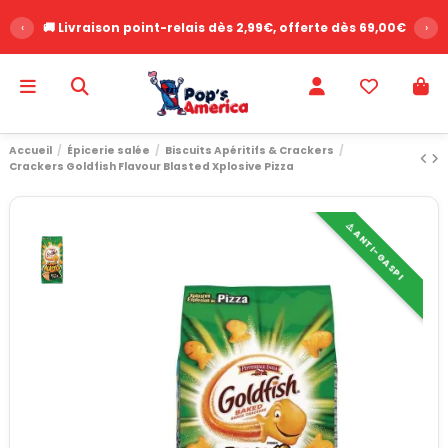
‹
🚚 Livraison point-relais dès 2,99€, offerte dès 69,00€
›
Accueil
Épicerie salée
Biscuits Apéritifs & Crackers
Crackers Goldfish Flavour Blasted Xplosive Pizza
⚠️ ANTI-GASPI