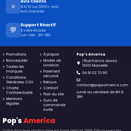
Avis Clients
⭐
9.6/10 sur 2300+ avis
Avis Garantis
Support Réactif
💬
À votre écoute
Lun-Ven : 9h-18h
Promotions
À propos
Pop's America
Nouveautés
Modes de
1 Rue francis davso
Livraison
13001 Marseille
Toutes les
marques
Paiement
04.91.02.70.90
sécurisé
Conditions
Générales CGV
Retours
contact@popsamerica.com
Charte
Contact
Lundi au vendredi de 9H à
Confidentialité
Plan du site
18H
Mentions
Suivi de
légales
commande
invité
Pop's
America
Votre épicerie américaine en ligne depuis 2019. Découvrez les