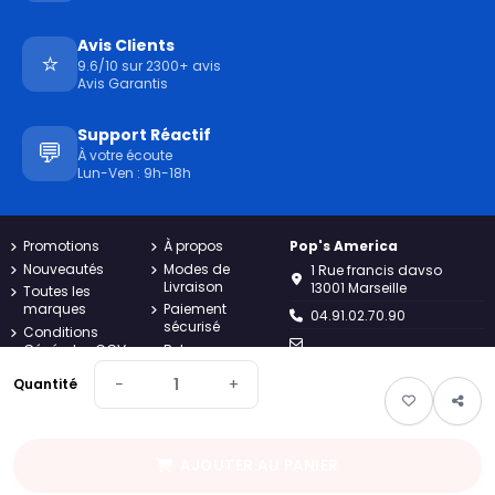
Avis Clients
⭐
9.6/10 sur 2300+ avis
Avis Garantis
Support Réactif
💬
À votre écoute
Lun-Ven : 9h-18h
Promotions
À propos
Pop's America
Nouveautés
Modes de
1 Rue francis davso
Livraison
13001 Marseille
Toutes les
marques
Paiement
04.91.02.70.90
sécurisé
Conditions
Générales CGV
Retours
contact@popsamerica.com
Charte
Contact
−
+
Quantité
Lundi au vendredi de 9H à
Confidentialité
Plan du site
18H
Mentions
Suivi de
légales
commande
invité
AJOUTER AU PANIER