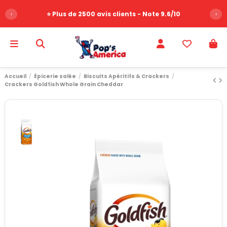
‹
⭐ Plus de 2500 avis clients - Note 9.6/10
›
Accueil
Épicerie salée
Biscuits Apéritifs & Crackers
Crackers Goldfish Whole Grain Cheddar