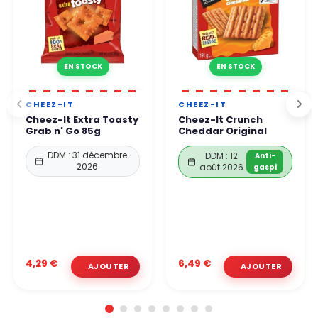
EN STOCK
EN STOCK
CHEEZ-IT
CHEEZ-IT
Cheez-It Extra Toasty
Cheez-It Crunch
Grab n' Go 85g
Cheddar Original
DDM : 31 décembre
DDM : 12
Anti-
2026
août 2026
gaspi
4,29 €
6,49 €