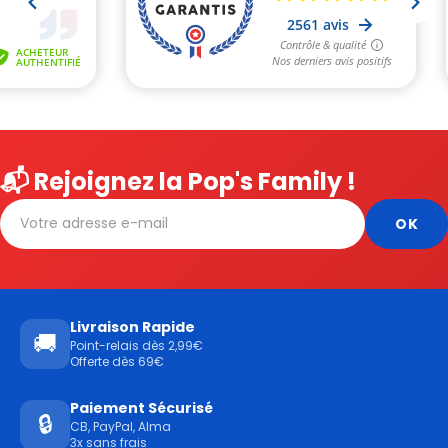
📬 Rejoignez la Pop's Family !
Livraison Rapide
🚚
Point-relais dès 2,99€
Offerte dès 69€
Paiement Sécurisé
🔒
CB, PayPal, Alma
3x sans frais