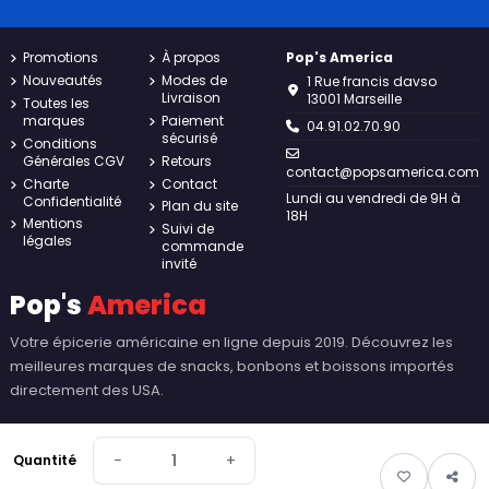
Promotions
À propos
Pop's America
Nouveautés
Modes de
1 Rue francis davso
Livraison
13001 Marseille
Toutes les
marques
Paiement
04.91.02.70.90
sécurisé
Conditions
Générales CGV
Retours
contact@popsamerica.com
Charte
Contact
Lundi au vendredi de 9H à
Confidentialité
Plan du site
18H
Mentions
Suivi de
légales
commande
invité
Pop's
America
Votre épicerie américaine en ligne depuis 2019. Découvrez les
meilleures marques de snacks, bonbons et boissons importés
directement des USA.
−
+
Quantité