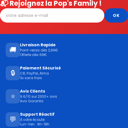
📬 Rejoignez la Pop's Family !
Livraison Rapide
🚚
Point-relais dès 2,99€
Offerte dès 69€
Paiement Sécurisé
🔒
CB, PayPal, Alma
3x sans frais
Avis Clients
⭐
9.6/10 sur 2300+ avis
Avis Garantis
Support Réactif
💬
À votre écoute
Lun-Ven : 9h-18h