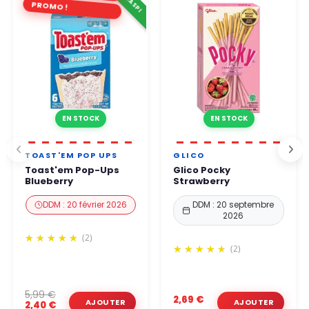
PROMO !
EN STOCK
EN STOCK
TOAST'EM POP UPS
GLICO
Toast'em Pop-Ups
Glico Pocky
Blueberry
Strawberry
DDM : 20 février 2026
DDM : 20 septembre
2026
(2)
(2)
5,99 €
2,69 €
2,40 €