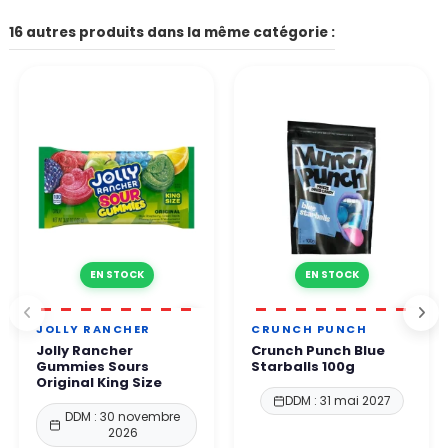
de payer en 4x sans frais
commande.
Le formulaire de contact du site, l’adresse email indiquée sur le
16 autres produits dans la même catégorie :
Autres moyens de paiement disponibles selon votre pays
site.
👉 Tous les paiements sont 100 % sécurisés grâce à des
Par téléphone Notre équipe vous répond sous 24 à 48h
protocoles de protection renforcés.
ouvrées.
Vous pouvez commander en toute confiance.
EN STOCK
EN STOCK
JOLLY RANCHER
CRUNCH PUNCH
Jolly Rancher
Crunch Punch Blue
Gummies Sours
Starballs 100g
Original King Size
DDM : 31 mai 2027
DDM : 30 novembre
2026