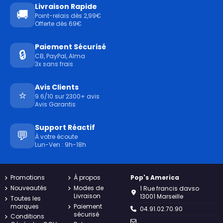
Livraison Rapide
🚚
Point-relais dès 2,99€
Offerte dès 69€
Paiement Sécurisé
🔒
CB, PayPal, Alma
3x sans frais
Avis Clients
⭐
9.6/10 sur 2300+ avis
Avis Garantis
Support Réactif
💬
À votre écoute
Lun-Ven : 9h-18h
Promotions
À propos
Pop's America
Nouveautés
Modes de
1 Rue francis davso
Livraison
13001 Marseille
Toutes les
marques
Paiement
04.91.02.70.90
sécurisé
Conditions