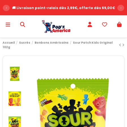
‹
🚚 Livraison point-relais dès 2,99€, offerte dès 69,00€
›
Accueil
Sucrés
Bonbons Américains
Sour Patch Kids Original
102g