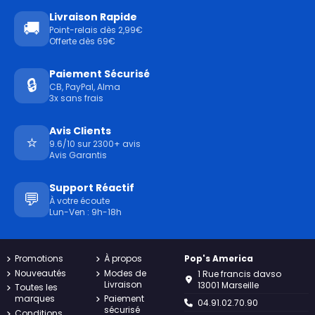
Livraison Rapide
🚚
Point-relais dès 2,99€
Offerte dès 69€
Paiement Sécurisé
🔒
CB, PayPal, Alma
3x sans frais
Avis Clients
⭐
9.6/10 sur 2300+ avis
Avis Garantis
Support Réactif
💬
À votre écoute
Lun-Ven : 9h-18h
Promotions
À propos
Pop's America
Nouveautés
Modes de
1 Rue francis davso
Livraison
13001 Marseille
Toutes les
marques
Paiement
04.91.02.70.90
sécurisé
Conditions