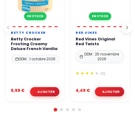
EN STOCK
EN STOCK
BETTY CROCKER
RED VINES
Betty Crocker
Red Vines Original
Frosting Creamy
Red Twists
Deluxe French Vanilla
DDM : 25 novembre
DDM : 1 octobre 2026
2026
(5)
6,99 €
4,49 €