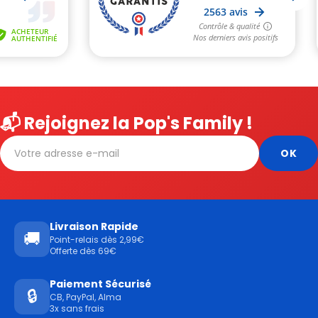
📬 Rejoignez la Pop's Family !
Livraison Rapide
🚚
Point-relais dès 2,99€
Offerte dès 69€
Paiement Sécurisé
🔒
CB, PayPal, Alma
3x sans frais