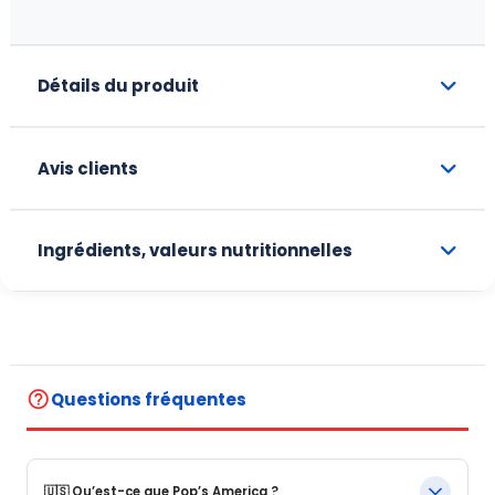
Détails du produit
Avis clients
Ingrédients, valeurs nutritionnelles
help_outline
Questions fréquentes
🇺🇸 Qu’est-ce que Pop’s America ?