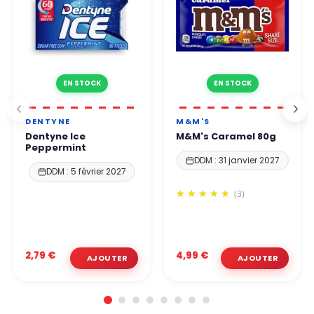
EN STOCK
EN STOCK
DENTYNE
M&M'S
Dentyne Ice
M&M's Caramel 80g
Peppermint
DDM : 31 janvier 2027
DDM : 5 février 2027
(3)
2,79 €
4,99 €