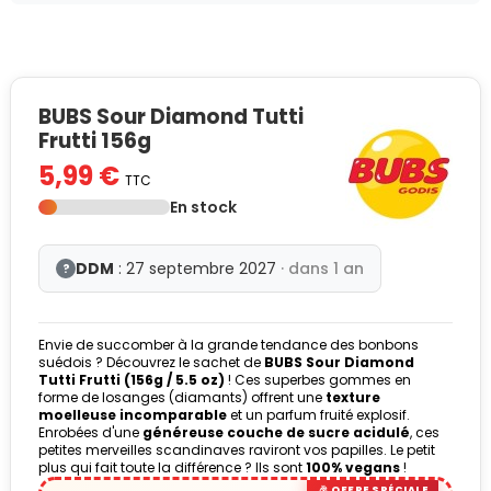
BUBS Sour Diamond Tutti
Frutti 156g
5,99 €
TTC
En stock
DDM
: 27 septembre 2027
· dans 1 an
?
Envie de succomber à la grande tendance des bonbons
suédois ? Découvrez le sachet de
BUBS Sour Diamond
Tutti Frutti (156g / 5.5 oz)
! Ces superbes gommes en
forme de losanges (diamants) offrent une
texture
moelleuse incomparable
et un parfum fruité explosif.
Enrobées d'une
généreuse couche de sucre acidulé
, ces
petites merveilles scandinaves raviront vos papilles. Le petit
plus qui fait toute la différence ? Ils sont
100% vegans
!