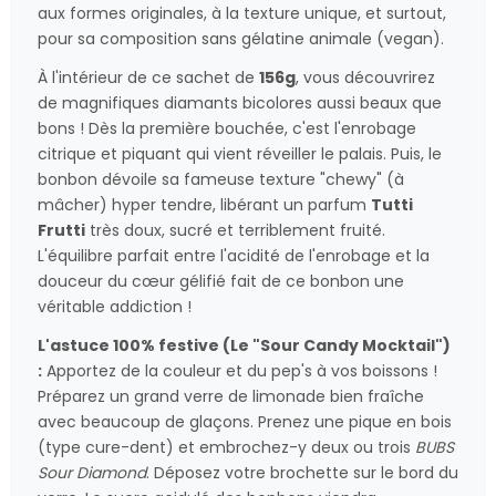
aux formes originales, à la texture unique, et surtout,
pour sa composition sans gélatine animale (vegan).
À l'intérieur de ce sachet de
156g
, vous découvrirez
de magnifiques diamants bicolores aussi beaux que
bons ! Dès la première bouchée, c'est l'enrobage
citrique et piquant qui vient réveiller le palais. Puis, le
bonbon dévoile sa fameuse texture "chewy" (à
mâcher) hyper tendre, libérant un parfum
Tutti
Frutti
très doux, sucré et terriblement fruité.
L'équilibre parfait entre l'acidité de l'enrobage et la
douceur du cœur gélifié fait de ce bonbon une
véritable addiction !
L'astuce 100% festive (Le "Sour Candy Mocktail")
:
Apportez de la couleur et du pep's à vos boissons !
Préparez un grand verre de limonade bien fraîche
avec beaucoup de glaçons. Prenez une pique en bois
(type cure-dent) et embrochez-y deux ou trois
BUBS
Sour Diamond
. Déposez votre brochette sur le bord du