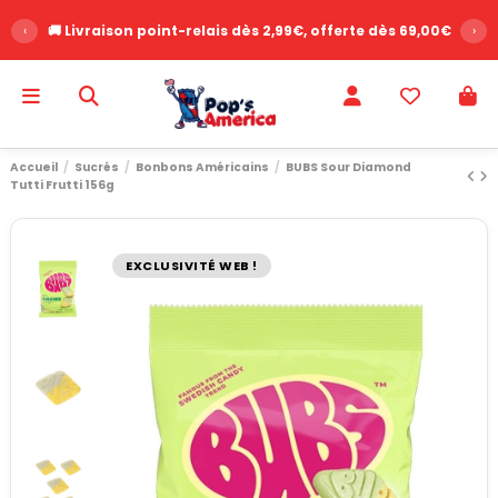
‹
🚚 Livraison point-relais dès 2,99€, offerte dès 69,00€
›
Accueil
Sucrés
Bonbons Américains
BUBS Sour Diamond
Tutti Frutti 156g
EXCLUSIVITÉ WEB !