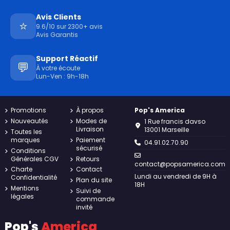
Avis Clients
⭐
9.6/10 sur 2300+ avis
Avis Garantis
Support Réactif
💬
À votre écoute
Lun-Ven : 9h-18h
Promotions
À propos
Pop's America
Nouveautés
Modes de
1 Rue francis davso
Livraison
13001 Marseille
Toutes les
marques
Paiement
04.91.02.70.90
sécurisé
Conditions
Générales CGV
Retours
contact@popsamerica.com
Charte
Contact
Lundi au vendredi de 9H à
Confidentialité
Plan du site
18H
Mentions
Suivi de
légales
commande
invité
Pop's
America