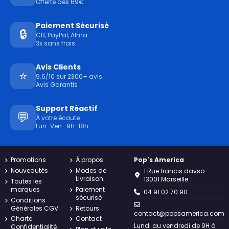
Offerte dès 69€
Paiement Sécurisé
🔒
CB, PayPal, Alma
3x sans frais
Avis Clients
⭐
9.6/10 sur 2300+ avis
Avis Garantis
Support Réactif
💬
À votre écoute
Lun-Ven : 9h-18h
Promotions
À propos
Pop's America
Nouveautés
Modes de
1 Rue francis davso
Livraison
13001 Marseille
Toutes les
marques
Paiement
04.91.02.70.90
sécurisé
Conditions
Générales CGV
Retours
contact@popsamerica.com
Charte
Contact
Lundi au vendredi de 9H à
Confidentialité