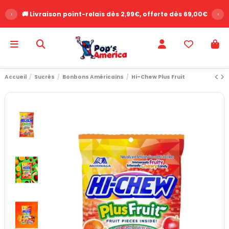
‹
⭐ Plus de 2500 avis clients - Note 9.6/10
›
Accueil
Sucrés
Bonbons Américains
Hi-Chew Plus Fruit