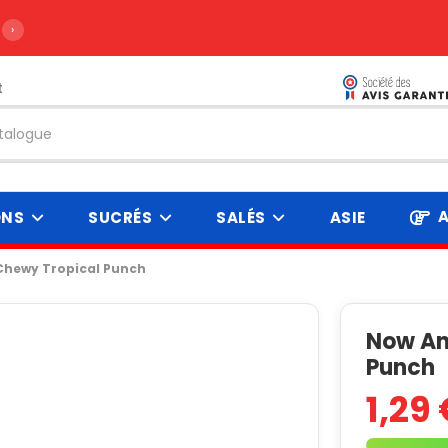
›
t
A
ONS
SUCRÉS
SALÉS
ASIE
Chewy Tropical Punch
Now An
Punch
1,29