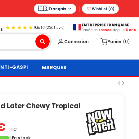
Français
Wishlist (
0
)
ENTREPRISE FRANÇAISE
Basée en
France
depuis
5 ans
9.6
/
10
(2561 avis)
Connexion
Panier
(0)
NTI-GASPI
MARQUES
d Later Chewy Tropical
 €
TTC
En stock