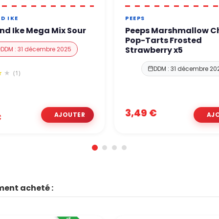
D IKE
PEEPS
nd Ike Mega Mix Sour
Peeps Marshmallow C
Pop-Tarts Frosted
Strawberry x5
DDM : 31 décembre 2025
DDM : 31 décembre 20
(1)
3,49 €
€
ment acheté :