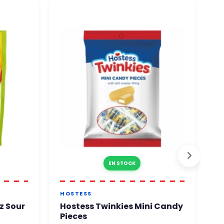
EN STOCK
HOSTESS
H
z Sour
Hostess Twinkies Mini Candy
H
Pieces