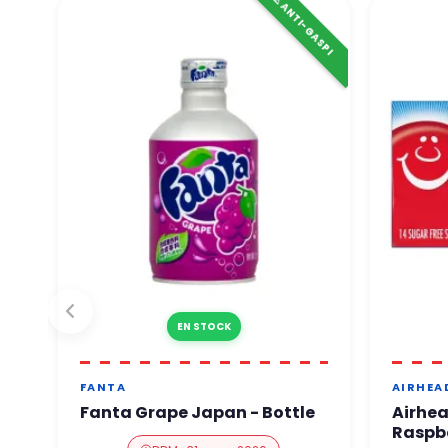
⚠️ ANTI-GASPI
EN STOCK
FANTA
AIRHEA
Fanta Grape Japan - Bottle
Airhe
Raspb