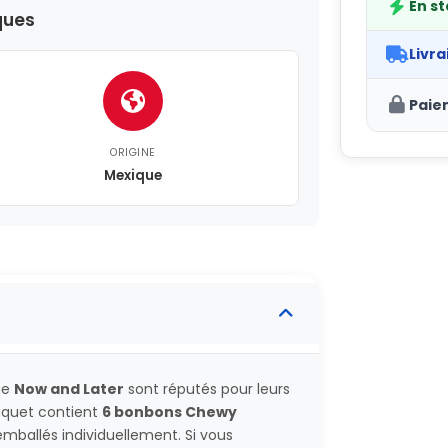
En s
ques
Livra
Paie
ORIGINE
Mexique
ue
Now and Later
sont réputés pour leurs
paquet contient
6 bonbons Chewy
emballés individuellement. Si vous