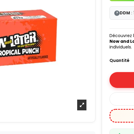
DDM
: 
?
Découvrez 
Now and L
individuels.
Quantité