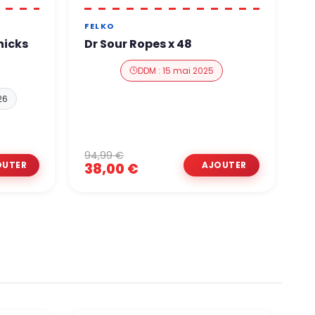
FELKO
J
hicks
Dr Sour Ropes x 48
J
DDM : 15 mai 2025
26
94,99 €
3
38,00 €