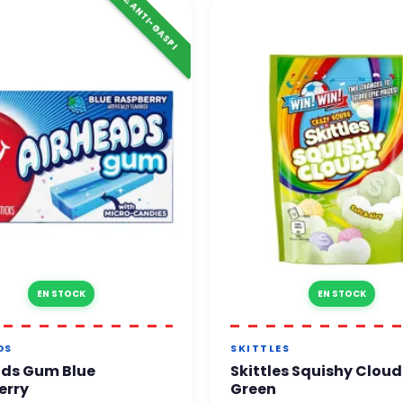
⚠️ ANTI-GASPI
EN STOCK
EN STOCK
DS
SKITTLES
ads Gum Blue
Skittles Squishy Cloud
erry
Green