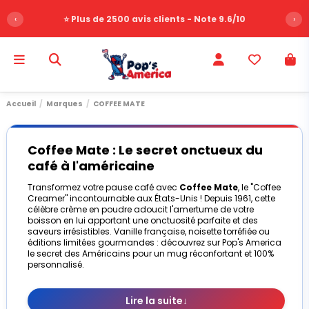
‹
⭐ Plus de 2500 avis clients - Note 9.6/10
›
Accueil
Marques
COFFEE MATE
Coffee Mate : Le secret onctueux du
café à l'américaine
Transformez votre pause café avec
Coffee Mate
, le "Coffee
Creamer" incontournable aux États-Unis ! Depuis 1961, cette
célèbre crème en poudre adoucit l'amertume de votre
boisson en lui apportant une onctuosité parfaite et des
saveurs irrésistibles. Vanille française, noisette torréfiée ou
éditions limitées gourmandes : découvrez sur Pop's America
le secret des Américains pour un mug réconfortant et 100%
personnalisé.
Lire la suite
↓