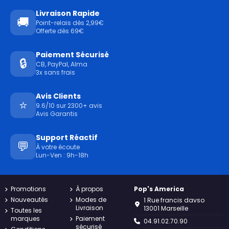
Livraison Rapide
🚚
Point-relais dès 2,99€
Offerte dès 69€
Paiement Sécurisé
🔒
CB, PayPal, Alma
3x sans frais
Avis Clients
⭐
9.6/10 sur 2300+ avis
Avis Garantis
Support Réactif
💬
À votre écoute
Lun-Ven : 9h-18h
Promotions
À propos
Pop's America
Nouveautés
Modes de
1 Rue francis davso
Livraison
13001 Marseille
Toutes les
marques
Paiement
04.91.02.70.90
sécurisé