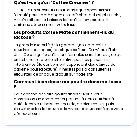
Qu'est-ce qu'un "Coffee Creamer" ?
Il s'agit d'un substitut au lait classique, spécialement
formulé pour se mélanger au café chaud. Il est plus riche,
ne refroidit pas la boisson lorsqu'il est en poudre, et
parfume délicatement votre tasse.
Les produits Coffee Mate contiennent-ils du
lactose ?
La grande majorité de la gamme (notamment les
poudres classiques) est étiquetée "Non-Dairy" aux États-
Unis. Cela signifie qu'ils sont formulés sans lactose, ce qui
en fait une excellente alternative pour les personnes
intolérantes (ils contiennent cependant des dérivés de
caséine pour la texture). N'hésitez pas à consulter les
étiquettes de chaque produit sur notre site.
Comment bien doser ma poudre dans ma tasse
?
Tout dépend de votre gourmandise ! Nous vous
conseillons de commencer par une à deux cuillères à
café dans votre boisson chaude, de bien remuer, puis
d'ajuster selon la texture et le niveau de sucrosité que vous
désirez obtenir.