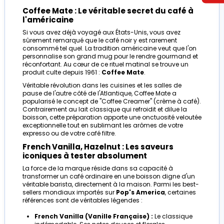
Coffee Mate : Le véritable secret du café à
l'américaine
Si vous avez déjà voyagé aux États-Unis, vous avez
sûrement remarqué que le café noir y est rarement
consommé tel quel. La tradition américaine veut que l'on
personnalise son grand mug pour le rendre gourmand et
réconfortant. Au cœur de ce rituel matinal se trouve un
produit culte depuis 1961 :
Coffee Mate
.
Véritable révolution dans les cuisines et les salles de
pause de l'autre côté de l'Atlantique, Coffee Mate a
popularisé le concept de "Coffee Creamer" (crème à café).
Contrairement au lait classique qui refroidit et dilue la
boisson, cette préparation apporte une onctuosité veloutée
exceptionnelle tout en sublimant les arômes de votre
expresso ou de votre café filtre.
French Vanilla, Hazelnut : Les saveurs
iconiques à tester absolument
La force de la marque réside dans sa capacité à
transformer un café ordinaire en une boisson digne d'un
véritable barista, directement à la maison. Parmi les best-
sellers mondiaux importés sur
Pop's America
, certaines
références sont de véritables légendes :
French Vanilla (Vanille Française) :
Le classique