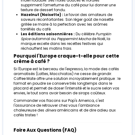
indémodable. Ses notes douces et florales
suppriment l'amertume du café pour lui donner une
texture de dessert fondu.
Hazelnut (Noisette) :
Le favori des amateurs de
saveurs réconfortantes. Son léger goût de noisette
grillée se marie à la perfection avec les arômes
torréfiés du café.
Les éditions saisonnières :
Du célèbre
Pumpkin
Spice
automnal au
Peppermint Mocha
de Noël, la
marque excelle dans les recettes festives qui
réchauffent les matins frais.
Pourquoi l'Europe craque-t-elle pour cette
crème à café ?
Si l'Europe est le berceau de l'expresso, la mode des cafés
aromatisés (Lattes, Macchiatos) ne cesse de grandir.
Coffee Mate offre une solution incroyablement pratique : le
format en poudre se conserve très longtemps dans le
placard et permet de doser l'intensité et le sucre selon vos
envies, le tout sans avoir besoin de sirops coûteux.
Commander vos flacons sur Pop's America, c'est
l'assurance de retrouver chez vous l'ambiance
chaleureuse des
diners
américains et de dire adieu aux
cafés tristes !
Foire Aux Questions (FAQ)