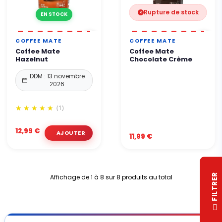
Rupture de stock
EN STOCK
COFFEE MATE
COFFEE MATE
Coffee Mate
Coffee Mate
Hazelnut
Chocolate Crème
DDM : 13 novembre
2026
(1)
12,99 €
11,99 €
R
Affichage de 1 à 8 sur 8 produits au total
F
I
L
T
R
E