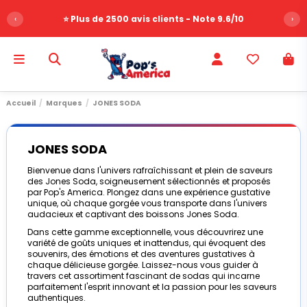
‹
⭐ Plus de 2500 avis clients - Note 9.6/10
›
Accueil
Marques
JONES SODA
JONES SODA
Bienvenue dans l'univers rafraîchissant et plein de saveurs
des Jones Soda, soigneusement sélectionnés et proposés
par Pop's America. Plongez dans une expérience gustative
unique, où chaque gorgée vous transporte dans l'univers
audacieux et captivant des boissons Jones Soda.
Dans cette gamme exceptionnelle, vous découvrirez une
variété de goûts uniques et inattendus, qui évoquent des
souvenirs, des émotions et des aventures gustatives à
chaque délicieuse gorgée. Laissez-nous vous guider à
travers cet assortiment fascinant de sodas qui incarne
parfaitement l'esprit innovant et la passion pour les saveurs
authentiques.