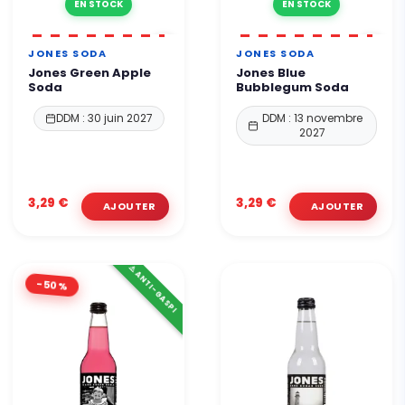
EN STOCK
EN STOCK
JONES SODA
JONES SODA
Jones Green Apple
Jones Blue
Soda
Bubblegum Soda
DDM : 30 juin 2027
DDM : 13 novembre
2027
3,29 €
3,29 €
⚠️ ANTI-GASPI
-50%