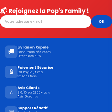
📬 Rejoignez la Pop's Family !
Livraison Rapide
🚚
Point-relais dès 2,99€
Offerte dès 69€
Paiement Sécurisé
🔒
CB, PayPal, Alma
3x sans frais
Avis Clients
⭐
9.6/10 sur 2300+ avis
Avis Garantis
Support Réactif