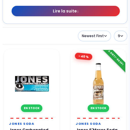
Lire la suite
↓
Newest First
9
⚠️ ANTI-GASPI
-40%
EN STOCK
EN STOCK
JONES SODA
JONES SODA
Jones Carbonated
Jones S'Mores Soda