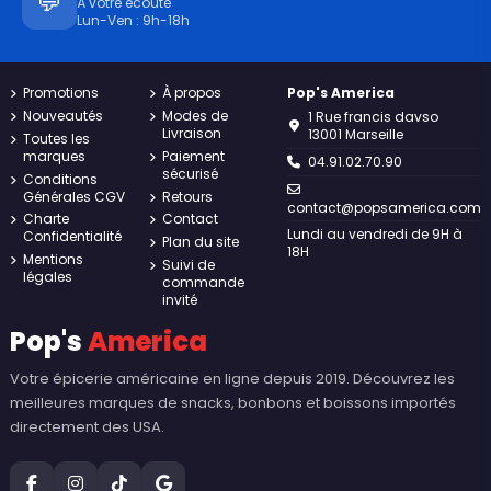
💬
À votre écoute
Lun-Ven : 9h-18h
Promotions
À propos
Pop's America
Nouveautés
Modes de
1 Rue francis davso
Livraison
13001 Marseille
Toutes les
marques
Paiement
04.91.02.70.90
sécurisé
Conditions
Générales CGV
Retours
contact@popsamerica.com
Charte
Contact
Lundi au vendredi de 9H à
Confidentialité
Plan du site
18H
Mentions
Suivi de
légales
commande
invité
Pop's
America
Votre épicerie américaine en ligne depuis 2019. Découvrez les
meilleures marques de snacks, bonbons et boissons importés
directement des USA.