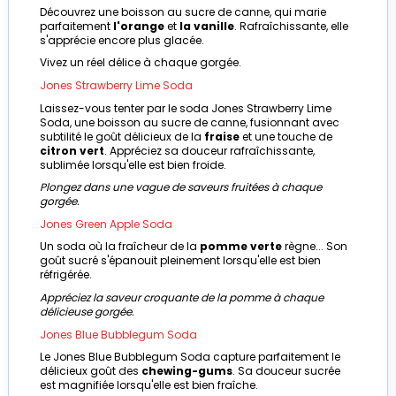
Découvrez une boisson au sucre de canne, qui marie
parfaitement
l'orange
et
la vanille
. Rafraîchissante, elle
s'apprécie encore plus glacée.
Vivez un réel délice à chaque gorgée.
Jones Strawberry Lime Soda
Laissez-vous tenter par le soda Jones Strawberry Lime
Soda, une boisson au sucre de canne, fusionnant avec
subtilité le goût délicieux de la
fraise
et une touche de
citron vert
. Appréciez sa douceur rafraîchissante,
sublimée lorsqu'elle est bien froide.
Plongez dans une vague de saveurs fruitées à chaque
gorgée.
Jones Green Apple Soda
Un soda où la fraîcheur de la
pomme verte
règne... Son
goût sucré s'épanouit pleinement lorsqu'elle est bien
réfrigérée.
Appréciez la saveur croquante de la pomme à chaque
délicieuse gorgée.
Jones Blue Bubblegum Soda
Le Jones Blue Bubblegum Soda capture parfaitement le
délicieux goût des
chewing-gums
. Sa douceur sucrée
est magnifiée lorsqu'elle est bien fraîche.