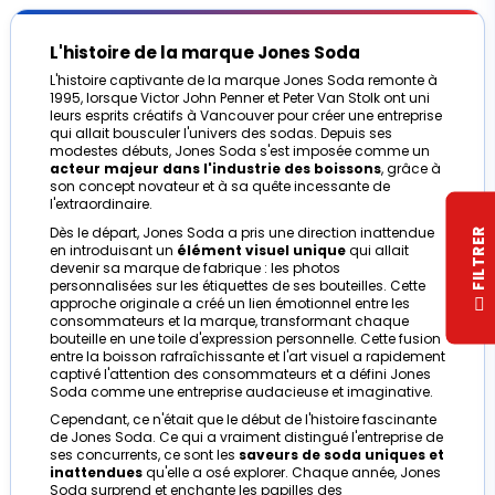
L'histoire de la marque Jones Soda
L'histoire captivante de la marque Jones Soda remonte à
1995, lorsque Victor John Penner et Peter Van Stolk ont uni
leurs esprits créatifs à Vancouver pour créer une entreprise
qui allait bousculer l'univers des sodas. Depuis ses
modestes débuts, Jones Soda s'est imposée comme un
acteur majeur dans l'industrie des boissons
, grâce à
son concept novateur et à sa quête incessante de
l'extraordinaire.
Dès le départ, Jones Soda a pris une direction inattendue
R
en introduisant un
élément visuel unique
qui allait
devenir sa marque de fabrique : les photos
personnalisées sur les étiquettes de ses bouteilles. Cette
F
I
L
T
R
E
approche originale a créé un lien émotionnel entre les
consommateurs et la marque, transformant chaque
bouteille en une toile d'expression personnelle. Cette fusion
entre la boisson rafraîchissante et l'art visuel a rapidement
captivé l'attention des consommateurs et a défini Jones
Soda comme une entreprise audacieuse et imaginative.
Cependant, ce n'était que le début de l'histoire fascinante
de Jones Soda. Ce qui a vraiment distingué l'entreprise de
ses concurrents, ce sont les
saveurs de soda uniques et
inattendues
qu'elle a osé explorer. Chaque année, Jones
Soda surprend et enchante les papilles des