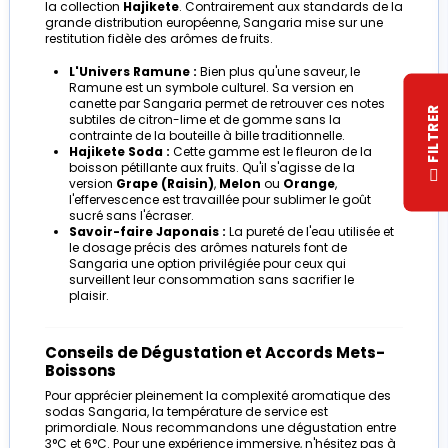
la collection
Hajikete
. Contrairement aux standards de la
grande distribution européenne, Sangaria mise sur une
restitution fidèle des arômes de fruits.
L'Univers Ramune :
Bien plus qu'une saveur, le
Ramune est un symbole culturel. Sa version en
canette par Sangaria permet de retrouver ces notes
R
subtiles de citron-lime et de gomme sans la
contrainte de la bouteille à bille traditionnelle.
Hajikete Soda :
Cette gamme est le fleuron de la
boisson pétillante aux fruits. Qu'il s'agisse de la
F
I
L
T
R
E
version
Grape (Raisin)
,
Melon
ou
Orange
,
l'effervescence est travaillée pour sublimer le goût
sucré sans l'écraser.
Savoir-faire Japonais :
La pureté de l'eau utilisée et
le dosage précis des arômes naturels font de
Sangaria une option privilégiée pour ceux qui
surveillent leur consommation sans sacrifier le
plaisir.
Conseils de Dégustation et Accords Mets-
Boissons
Pour apprécier pleinement la complexité aromatique des
sodas Sangaria, la température de service est
primordiale. Nous recommandons une dégustation entre
3°C et 6°C. Pour une expérience immersive, n'hésitez pas à