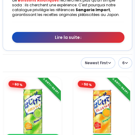
de
Boissons Asiatiques
recherchent plus qu'un simple
soda : ils cherchent une expérience. C'est pourquoi notre
catalogue privilégie les références
Sangaria Import
,
garantissant les recettes originales plébiscitées au Japon.
Lire la suite
↓
Newest First
6
⚠️ ANTI-GASPI
⚠️ ANTI-GASPI
-60%
-50%