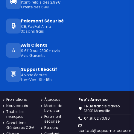
🚚
Point-relais dès 2,99€
Offerte dès 69€
Paiement Sécurisé
🔒
CB, PayPal, Alma
3x sans frais
Avis Clients
⭐
9.6/10 sur 2300+ avis
Avis Garantis
Support Réactif
💬
À votre écoute
Lun-Ven : 9h-18h
Promotions
À propos
Pop's America
Nouveautés
Modes de
1 Rue francis davso
Livraison
13001 Marseille
Toutes les
marques
Paiement
04.91.02.70.90
sécurisé
Conditions
Générales CGV
Retours
contact@popsamerica.com
Charte
Contact