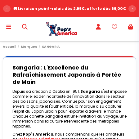
‹
🚚 Livraison point-relais dès 2,99€, offerte dès 69,00€
›
Accueil
Marques
SANGARIA
Sangaria : L'Excellence du
Rafraîchissement Japonais à Portée
de Main
Depuis sa création à Osaka en 1951,
Sangaria
s'est imposée
comme le leader incontesté de l'innovation dans le secteur
des boissons japonaises. Connue pour son engagement
envers la qualité et l'authenticité, la marque a su capturer
l'esprit du Japon urbain pour l'exporter à travers le monde.
Chaque canette Sangaria est une invitation au voyage, une
immersion dans la culture effervescente des métropoles
nippones.
Chez
Pop's America
, nous comprenons que les amateurs