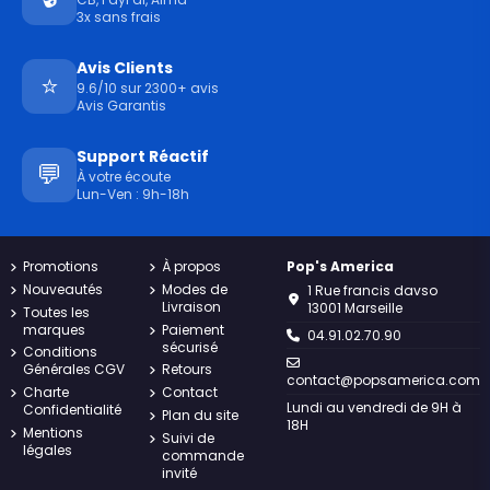
3x sans frais
Avis Clients
⭐
9.6/10 sur 2300+ avis
Avis Garantis
Support Réactif
💬
À votre écoute
Lun-Ven : 9h-18h
Promotions
À propos
Pop's America
Nouveautés
Modes de
1 Rue francis davso
Livraison
13001 Marseille
Toutes les
marques
Paiement
04.91.02.70.90
sécurisé
Conditions
Générales CGV
Retours
contact@popsamerica.com
Charte
Contact
Lundi au vendredi de 9H à
Confidentialité
Plan du site
18H
Mentions
Suivi de
légales
commande
invité