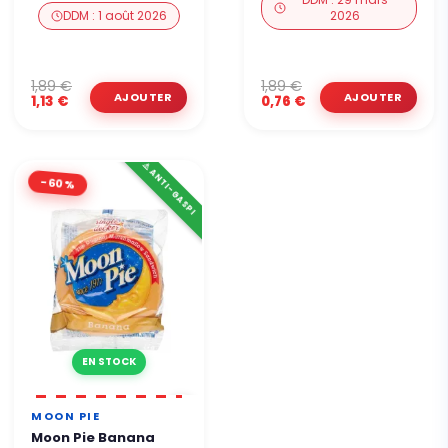
DDM : 1 août 2026
2026
1,89 €
1,89 €
1,13 €
0,76 €
⚠️ ANTI-GASPI
-60%
EN STOCK
MOON PIE
Moon Pie Banana