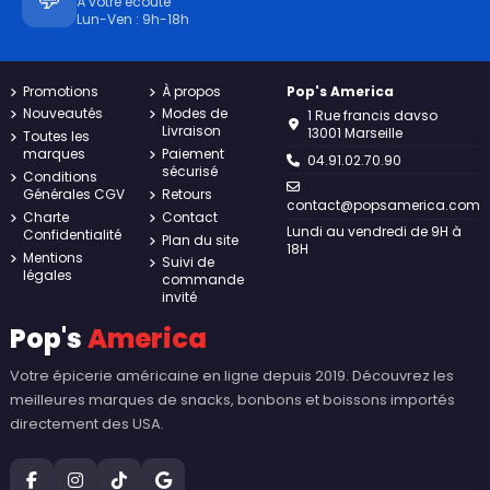
À votre écoute
Lun-Ven : 9h-18h
Promotions
À propos
Pop's America
Nouveautés
Modes de
1 Rue francis davso
Livraison
13001 Marseille
Toutes les
marques
Paiement
04.91.02.70.90
sécurisé
Conditions
Générales CGV
Retours
contact@popsamerica.com
Charte
Contact
Lundi au vendredi de 9H à
Confidentialité
Plan du site
18H
Mentions
Suivi de
légales
commande
invité
Pop's
America
Votre épicerie américaine en ligne depuis 2019. Découvrez les
meilleures marques de snacks, bonbons et boissons importés
directement des USA.