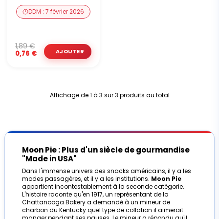
DDM : 7 février 2026
1,89 €
0,76 €
Affichage de 1 à 3 sur 3 produits au total
Moon Pie : Plus d'un siècle de gourmandise
"Made in USA"
Dans l'immense univers des snacks américains, il y a les
modes passagères, et il y a les institutions.
Moon Pie
appartient incontestablement à la seconde catégorie.
L'histoire raconte qu'en 1917, un représentant de la
Chattanooga Bakery a demandé à un mineur de
charbon du Kentucky quel type de collation il aimerait
manger pendant ses pauses. Le mineur a répondu qu'il