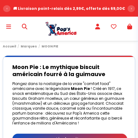
‹
🚚 Livraison point-relais dès 2,99€, offerte dès 69,00€
›
Accueil
Marques
MOON PIE
Moon Pie : Le mythique biscuit
américain fourré à la guimauve
Plongez dans la nostalgie de la vraie "comfort food"
américaine avec le légendaire
Moon Pie
! Créé en 1917, ce
snack emblématique du Sud des États-Unis associe deux
biscuits Graham moelleux, un cœur généreux en guimauve
(marshmallow) et un délicieux glaçage fondant. Chocolat
classique, vanille douce, caramel salé ou l'incontournable
parfum banane : découvrez sur Pop's America cette
gourmandise rétro, généreuse et réconfortante qui a bercé
l'enfance de millions d'Américains !