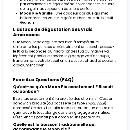
par excellence. Le léger côté salé vient casser le sucre
de la guimauve pour un équilibre parfait.
Moon Pie Vanille :
Une douceur absolue qui met
brillamment en valeur le goût authentique du biscuit
Graham.
L'astuce de dégustation des vrais
Américains
Si le Moon Pie se déguste très bien à température
ambiante, les puristes américains ont un secret : passez-
le 10 à 15 secondes au micro-ondes ! La guimauve va
légèrement gonfler et fondre, le glaçage va s'assouplir,
transformant votre biscuit en un dessert chaud et coulant
absolument divin.
Foire Aux Questions (FAQ)
Qu'est-ce qu'un Moon Pie exactement ? Biscuit
ou bonbon ?
Il se situe exactement à la croisée des chemins ! C'est un
sandwich biscuité (ou pâtisserie de type
snack cake
)
composé de deux biscuits ronds entourant un centre de
guimauve, le tout plongé dans un glaçage aromatisé.
C'est l'encas parfait pour combler une petite faim.
Quelle est la boisson traditionnelle qui
accompagne le Moon Pie ?