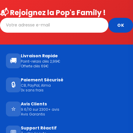
📬 Rejoignez la Pop's Family !
Livraison Rapide
🚚
Point-relais dès 2,99€
Offerte dès 69€
Paiement Sécurisé
🔒
CB, PayPal, Alma
3x sans frais
Avis Clients
⭐
9.6/10 sur 2300+ avis
Avis Garantis
Support Réactif
💬