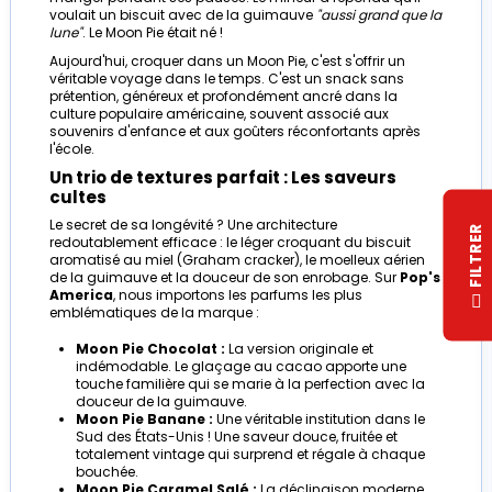
voulait un biscuit avec de la guimauve
"aussi grand que la
lune"
. Le Moon Pie était né !
Aujourd'hui, croquer dans un Moon Pie, c'est s'offrir un
véritable voyage dans le temps. C'est un snack sans
prétention, généreux et profondément ancré dans la
culture populaire américaine, souvent associé aux
souvenirs d'enfance et aux goûters réconfortants après
l'école.
Un trio de textures parfait : Les saveurs
cultes
Le secret de sa longévité ? Une architecture
R
redoutablement efficace : le léger croquant du biscuit
aromatisé au miel (Graham cracker), le moelleux aérien
de la guimauve et la douceur de son enrobage. Sur
Pop's
America
, nous importons les parfums les plus
F
I
L
T
R
E
emblématiques de la marque :
Moon Pie Chocolat :
La version originale et
indémodable. Le glaçage au cacao apporte une
touche familière qui se marie à la perfection avec la
douceur de la guimauve.
Moon Pie Banane :
Une véritable institution dans le
Sud des États-Unis ! Une saveur douce, fruitée et
totalement vintage qui surprend et régale à chaque
bouchée.
Moon Pie Caramel Salé :
La déclinaison moderne