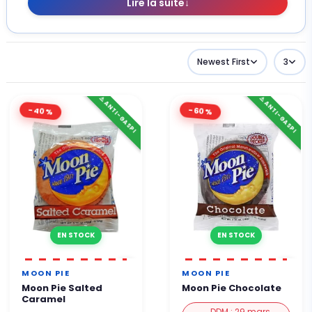
Lire la suite
↓
Newest First
3
⚠️ ANTI-GASPI
⚠️ ANTI-GASPI
-40%
-60%
EN STOCK
EN STOCK
MOON PIE
MOON PIE
Moon Pie Salted
Moon Pie Chocolate
Caramel
DDM : 29 mars