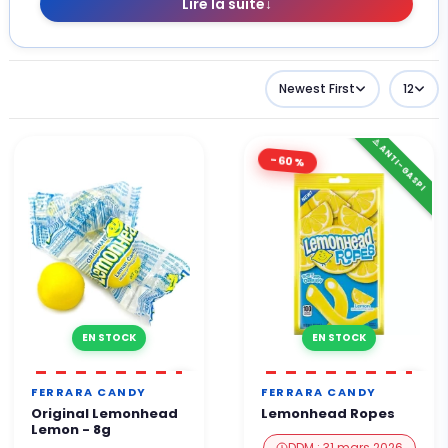
Lire la suite
↓
Newest First
12
⚠️ ANTI-GASPI
-60%
EN STOCK
EN STOCK
FERRARA CANDY
FERRARA CANDY
Original Lemonhead
Lemonhead Ropes
Lemon - 8g
DDM : 31 mars 2026