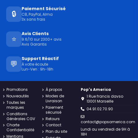
Paiement Sécurisé
🔒
CB, PayPal, Alma
3x sans frais
Avis Clients
⭐
9.6/10 sur 2300+ avis
Avis Garantis
Support Réactif
💬
À votre écoute
Lun-Ven : 9h-18h
Promotions
À propos
Pop's America
Nouveautés
Modes de
1 Rue francis davso
Livraison
13001 Marseille
Toutes les
marques
Paiement
04.91.02.70.90
sécurisé
Conditions
Générales CGV
Retours
contact@popsamerica.com
Charte
Contact
Lundi au vendredi de 9H à
Confidentialité
Plan du site
18H
Mentions
Suivi de