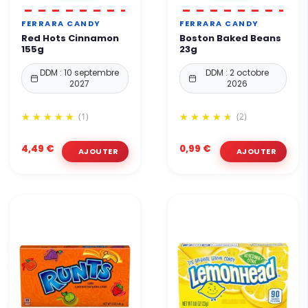
FERRARA CANDY
FERRARA CANDY
Red Hots Cinnamon
Boston Baked Beans
155g
23g
DDM : 10 septembre
DDM : 2 octobre
2027
2026
(1)
(2)
4,49 €
0,99 €