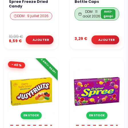
Spree Freeze Dried
Bottle Caps
Candy
DDM : 11
Anti-
DDM : 9 juillet 2026
août 2026
gaspi
10,99 €
3,29 €
6,59 €
⚠️ ANTI-GASPI
-40%
EN STOCK
EN STOCK