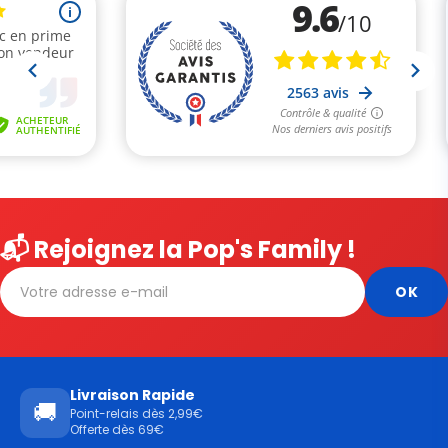
📬 Rejoignez la Pop's Family !
Livraison Rapide
🚚
Point-relais dès 2,99€
Offerte dès 69€