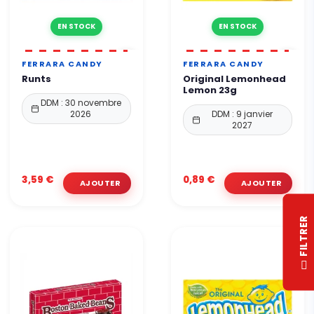
EN STOCK
EN STOCK
FERRARA CANDY
FERRARA CANDY
Runts
Original Lemonhead
Lemon 23g
DDM : 30 novembre
2026
DDM : 9 janvier
2027
3,59 €
0,89 €
R
F
I
L
T
R
E