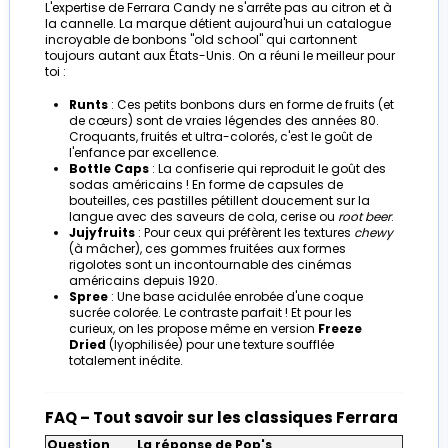
L'expertise de Ferrara Candy ne s'arrête pas au citron et à
la cannelle. La marque détient aujourd'hui un catalogue
incroyable de bonbons "old school" qui cartonnent
toujours autant aux États-Unis. On a réuni le meilleur pour
toi :
Runts
: Ces petits bonbons durs en forme de fruits (et
de cœurs) sont de vraies légendes des années 80.
Croquants, fruités et ultra-colorés, c'est le goût de
l'enfance par excellence.
Bottle Caps
: La confiserie qui reproduit le goût des
sodas américains ! En forme de capsules de
bouteilles, ces pastilles pétillent doucement sur la
langue avec des saveurs de cola, cerise ou
root beer
.
Jujyfruits
: Pour ceux qui préfèrent les textures
chewy
(à mâcher), ces gommes fruitées aux formes
rigolotes sont un incontournable des cinémas
américains depuis 1920.
Spree
: Une base acidulée enrobée d'une coque
sucrée colorée. Le contraste parfait ! Et pour les
curieux, on les propose même en version
Freeze
Dried
(lyophilisée) pour une texture soufflée
totalement inédite.
FAQ – Tout savoir sur les classiques Ferrara
Question
La réponse de Pop's