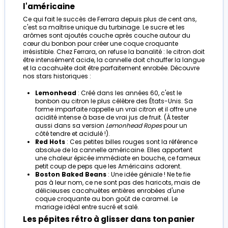
l'américaine
Ce qui fait le succès de Ferrara depuis plus de cent ans,
c'est sa maîtrise unique du turbinage. Le sucre et les
arômes sont ajoutés couche après couche autour du
cœur du bonbon pour créer une coque croquante
irrésistible. Chez Ferrara, on refuse la banalité : le citron doit
être intensément acide, la cannelle doit chauffer la langue
et la cacahuète doit être parfaitement enrobée. Découvre
nos stars historiques :
Lemonhead
: Créé dans les années 60, c'est le
bonbon au citron le plus célèbre des États-Unis. Sa
forme imparfaite rappelle un vrai citron et il offre une
acidité intense à base de vrai jus de fruit. (À tester
aussi dans sa version
Lemonhead Ropes
pour un
côté tendre et acidulé !).
Red Hots
: Ces petites billes rouges sont la référence
absolue de la cannelle américaine. Elles apportent
une chaleur épicée immédiate en bouche, ce fameux
petit coup de peps que les Américains adorent.
Boston Baked Beans
: Une idée géniale ! Ne te fie
pas à leur nom, ce ne sont pas des haricots, mais de
délicieuses cacahuètes entières enrobées d'une
coque croquante au bon goût de caramel. Le
mariage idéal entre sucré et salé.
Les pépites rétro à glisser dans ton panier