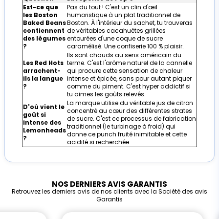
Est-ce que
Pas du tout ! C'est un clin d'œil
les Boston
humoristique à un plat traditionnel de
Baked Beans
Boston. À l'intérieur du sachet, tu trouveras
contiennent
de véritables cacahuètes grillées
des légumes
entourées d'une coque de sucre
?
caramélisé. Une confiserie 100 % plaisir.
Ils sont chauds au sens américain du
Les Red Hots
terme. C'est l'arôme naturel de la cannelle
arrachent-
qui procure cette sensation de chaleur
ils la langue
intense et épicée, sans pour autant piquer
?
comme du piment. C'est hyper addictif si
tu aimes les goûts relevés.
La marque utilise du véritable jus de citron
D'où vient le
concentré au cœur des différentes strates
goût si
de sucre. C'est ce processus de fabrication
intense des
traditionnel (le turbinage à froid) qui
Lemonheads
donne ce punch fruité inimitable et cette
?
acidité si recherchée.
NOS DERNIERS AVIS GARANTIS
Retrouvez les derniers avis de nos clients avec la Société des avis
Garantis