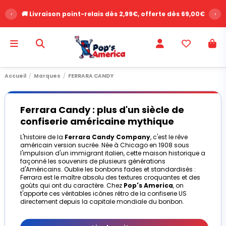
‹
🚚 Livraison point-relais dès 2,99€, offerte dès 69,00€
›
Accueil
Marques
FERRARA CANDY
Ferrara Candy : plus d'un siècle de
confiserie américaine mythique
L'histoire de la
Ferrara Candy Company
, c'est le rêve
américain version sucrée. Née à Chicago en 1908 sous
l'impulsion d'un immigrant italien, cette maison historique a
façonné les souvenirs de plusieurs générations
d'Américains. Oublie les bonbons fades et standardisés :
Ferrara est le maître absolu des textures croquantes et des
goûts qui ont du caractère. Chez
Pop's America
, on
t'apporte ces véritables icônes rétro de la confiserie US
directement depuis la capitale mondiale du bonbon.