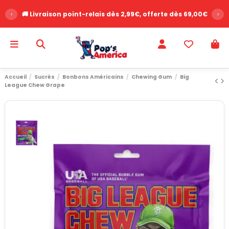
‹
🚚 Livraison point-relais dès 2,99€, offerte dès 69,00€
›
Accueil
Sucrés
Bonbons Américains
Chewing Gum
Big
League Chew Grape