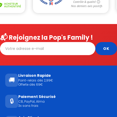
📬 Rejoignez la Pop's Family !
Livraison Rapide
🚚
Point-relais dès 2,99€
Offerte dès 69€
Paiement Sécurisé
🔒
CB, PayPal, Alma
3x sans frais