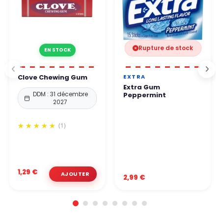
Rupture de stock
EN STOCK
EXTRA
Clove Chewing Gum
Extra Gum
DDM : 31 décembre
Peppermint
2027
(1)
1,29 €
2,99 €