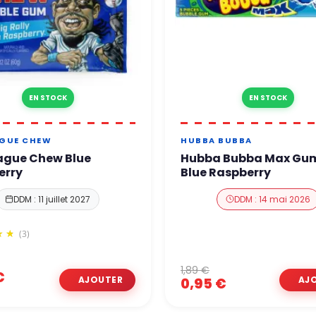
EN STOCK
EN STOCK
AGUE CHEW
HUBBA BUBBA
ague Chew Blue
Hubba Bubba Max Gum
erry
Blue Raspberry
DDM : 11 juillet 2027
DDM : 14 mai 2026
(3)
1,89 €
€
0,95 €