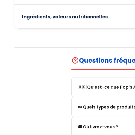
Ingrédients, valeurs nutritionnelles
Questions fréqu
help_outline
🇺🇸 Qu’est-ce que Pop’s 
Pop’s America est une bout
🍬 Quels types de produi
États-Unis.
Nous proposons une sélecti
Nous proposons notammen
🚚 Où livrez-vous ?