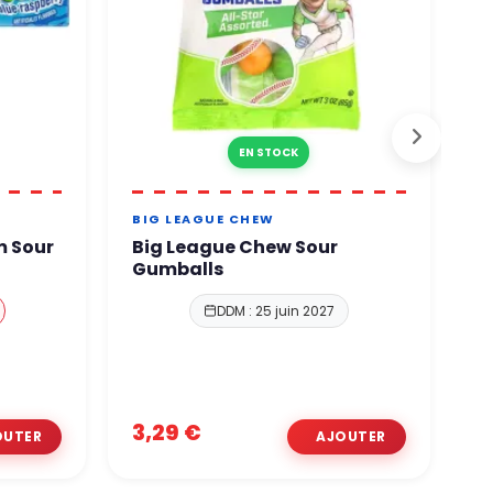
EN STOCK
BIG LEAGUE CHEW
R
 Sour
Big League Chew Sour
R
Gumballs
DDM : 25 juin 2027
3,29 €
2