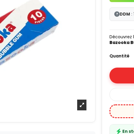
DDM
:
?
Découvrez 
Bazooka 
Quantité
En s