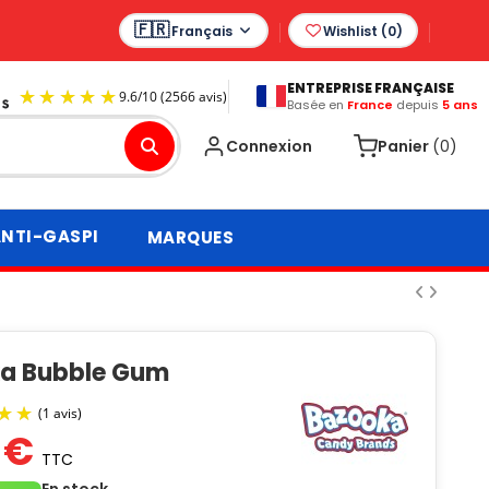
Français
Wishlist (
0
)
ENTREPRISE FRANÇAISE
Basée en
France
depuis
5 ans
9.6
/
10
(2566 avis)
Connexion
Panier
(0)
NTI-GASPI
MARQUES
a Bubble Gum
 €
TTC
(1 avis)
En stock