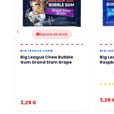
Rupture de stock
BIG LEAGUE CHEW
BIG LE
Big League Chew Bubble
Big Le
Gum Grand Slam Grape
Raspb
3,29 
3,29 €