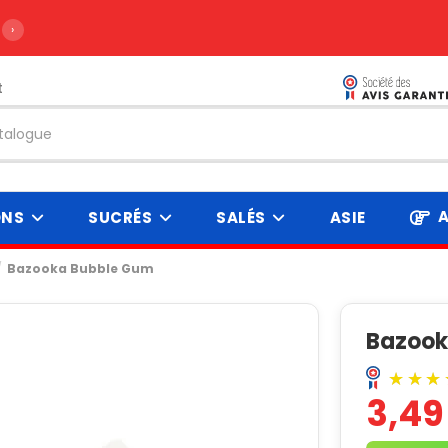
›
t
A
ONS
SUCRÉS
SALÉS
ASIE
Bazooka Bubble Gum
Bazook
3,49