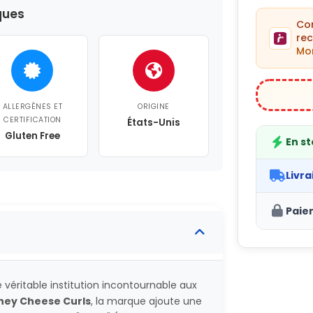
ques
C
re
Mon
ALLERGÈNES ET
ORIGINE
CERTIFICATION
États-Unis
Gluten Free
En s
Livra
Paie
véritable institution incontournable aux
oney Cheese Curls
, la marque ajoute une