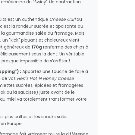
 américaine du "Swicy" (la contraction
cuits est un authentique
Cheese Curl
au
c'est la rondeur sucrée et apaisante du
par la gourmandise salée du fromage. Mais
 un "kick" piquant et chaleureux vient
chet généreux de
170g
renferme des chips à
licieusement sous la dent. Un véritable
 presque impossible de s'arrêter !
pping") :
Apportez une touche de folie à
e de vos
Herr's Hot 'N Honey Cheese
miettes sucrées, épicées et fromagères
eak ou la saucisse) juste avant de le
au miel va totalement transformer votre
es plus cultes et les snacks salés
 en Europe.
 fromage fait vraiment toute la différence