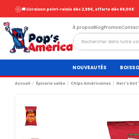
‹
🚚 Livraison point-relais dès 2,99€, offerte dès 69,00€
À propos
Blog
Promos
Contac
NOUVEAUTÉS
BOISS
Accueil
Épicerie salée
Chips Américaines
Herr's Hot