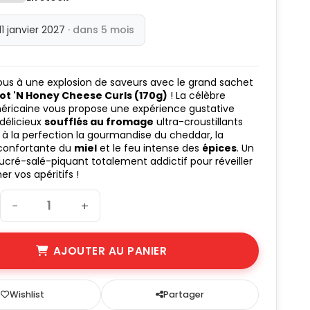
 11 janvier 2027
· dans 5 mois
us à une explosion de saveurs avec le grand sachet
Hot 'N Honey Cheese Curls (170g)
! La célèbre
ricaine vous propose une expérience gustative
 délicieux
soufflés au fromage
ultra-croustillants
 à la perfection la gourmandise du cheddar, la
confortante du
miel
et le feu intense des
épices
. Un
ucré-salé-piquant totalement addictif pour réveiller
r vos apéritifs !
−
+
AJOUTER AU PANIER
Wishlist
Partager