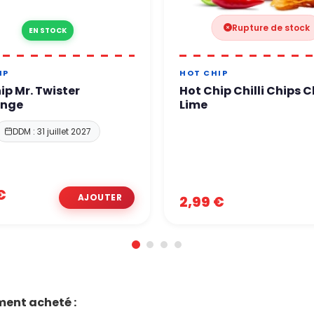
Rupture de stock
EN STOCK
IP
HOT CHIP
ip Mr. Twister
Hot Chip Chilli Chips Ch
enge
Lime
DDM : 31 juillet 2027
€
2,99 €
ment acheté :