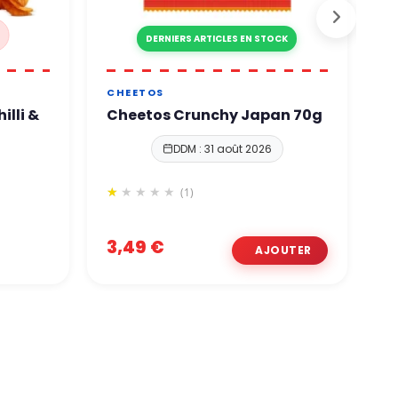
DERNIERS ARTICLES EN STOCK
CHEETOS
H
illi &
Cheetos Crunchy Japan 70g
S
DDM : 31 août 2026
(1)
3,49 €
9