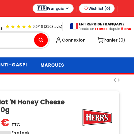
Français
Wishlist (
0
)
ENTREPRISE FRANÇAISE
Basée en
France
depuis
5 ans
9.6
/
10
(2563 avis)
Connexion
Panier
(0)
NTI-GASPI
MARQUES
Hot 'N Honey Cheese
70g
 €
TTC
En stock