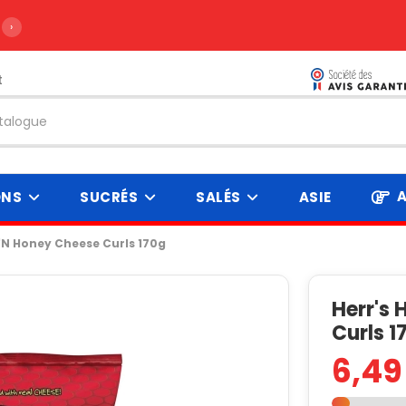
›
t
A
ONS
SUCRÉS
SALÉS
ASIE
 'N Honey Cheese Curls 170g
Herr's 
Curls 1
6,49