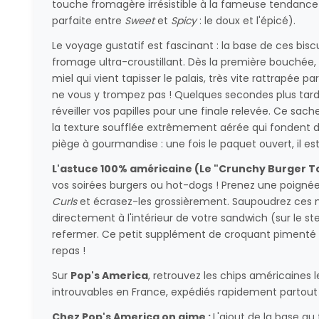
touche fromagère irrésistible à la fameuse tendance
parfaite entre
Sweet
et
Spicy
: le doux et l'épicé).
Le voyage gustatif est fascinant : la base de ces bis
fromage ultra-croustillant. Dès la première bouchée, 
miel qui vient tapisser le palais, très vite rattrapée 
ne vous y trompez pas ! Quelques secondes plus tard,
réveiller vos papilles pour une finale relevée. Ce sa
la texture soufflée extrêmement aérée qui fondent dé
piège à gourmandise : une fois le paquet ouvert, il est
L'astuce 100% américaine (Le "Crunchy Burger To
vos soirées burgers ou hot-dogs ! Prenez une poigné
Curls
et écrasez-les grossièrement. Saupoudrez ces 
directement à l'intérieur de votre sandwich (sur le st
refermer. Ce petit supplément de croquant pimenté 
repas !
Sur
Pop's America
, retrouvez les chips américaines l
introuvables en France, expédiés rapidement partout
Chez Pop's America on aime :
L'ajout de la base au