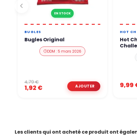
EN STOCK
BUGLES
HOT CH
Bugles Original
Hot Ch
Chall
DDM : 5 mars 2026
4,79 €
9,99 
1,92 €
Les clients qui ont acheté ce produit ont égale