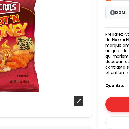
DDM
:
?
Préparez-vo
de
Herr's 
marque amé
unique : de
qui marient
douceur ré
contraste s
et enflamme
Quantité