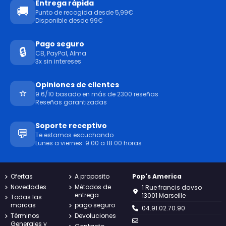
Entrega rápida
🚚
Punto de recogida desde 5,99€
Disponible desde 99€
Pago seguro
🔒
CB, PayPal, Alma
3x sin intereses
Opiniones de clientes
⭐
9.6/10 basado en más de 2300 reseñas
Reseñas garantizadas
Soporte receptivo
💬
Te estamos escuchando
Lunes a viernes: 9:00 a 18:00 horas
Ofertas
A proposito
Pop's America
Novedades
Métodos de
1 Rue francis davso
entrega
13001 Marseille
Todas las
marcas
pago seguro
04.91.02.70.90
Términos
Devoluciones
Generales y