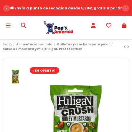
‹
🚚 Envío a punto de recogida desde 5,99€, gratis a partir de 
›
Inicio
Alimentación salada
Galletas y crackers para picar
Salsa de mostaza y miel HuligaN Pretzel Crush
¡EN OFERTA!