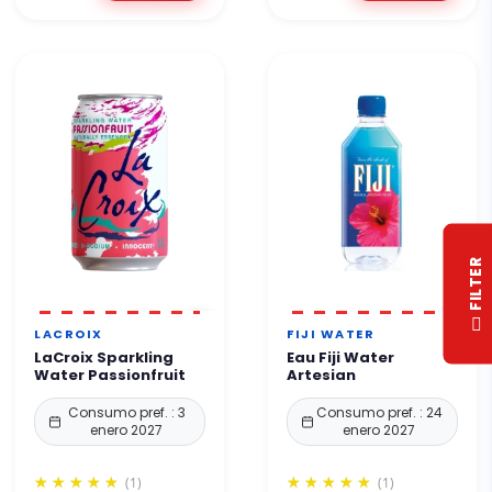
R
F
I
L
T
E
LACROIX
FIJI WATER
LaCroix Sparkling
Eau Fiji Water
Water Passionfruit
Artesian
Consumo pref. : 3
Consumo pref. : 24
enero 2027
enero 2027
(1)
(1)