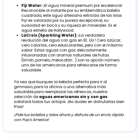
Fiji Water:
¡El agua mineral premium por excelencia!
Reconocible al instante por su emblemática botella
cuadrada, este agua artesiana extraída de las Islas
Fiyi es valorada por su pureza excepcional, su
suavidad en boca y su riqueza en minerales. Es el
agua estrella de Hollywood.
LaCroix (Sparkling Water):
¡La verdadera
revolución del agua con gas en EE. UU.! Cero azúcar,
cero calorías, cero edulcorantes, pero con el máximo
sabor. Estas aguas con gas delicadamente
infusionadas con aromas naturales de frutas
(limón, pomelo, melocotón...) son la opción número
uno de los americanos para refrescarse de forma
saludable.
Ya sea que busques la bebida perfecta para ir al
gimnasio, para la oficina o una alternativa más
saludable para reemplazar los refrescos, nuestra
selección de
aguas americanas sin y con gas
satisfará todos tus antojos. ¡No dudes en disfrutarlas bien
frías!
¡Pide tus botellas y latas ahora y disfruta de un envío rápido
con Pop's America!