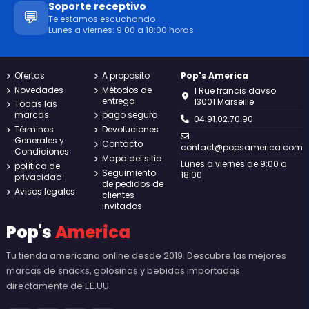
Soporte receptivo
💬
Te estamos escuchando
Lunes a viernes: 9:00 a 18:00 horas
Ofertas
A proposito
Pop's America
Novedades
Métodos de
1 Rue francis davso
entrega
13001 Marseille
Todas las
marcas
pago seguro
04.91.02.70.90
Términos
Devoluciones
Generales y
Contacto
contact@popsamerica.com
Condiciones
Mapa del sitio
Lunes a viernes de 9:00 a
política de
Seguimiento
18:00
privacidad
de pedidos de
Avisos legales
clientes
invitados
Pop's
America
Tu tienda americana online desde 2019. Descubre las mejores
marcas de snacks, golosinas y bebidas importadas
directamente de EE.UU.