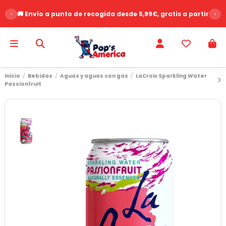
‹
🚚 Envío a punto de recogida desde 5,99€, gratis a partir de 
›
Inicio
Bebidas
Aguas y aguas con gas
LaCroix Sparkling Water
Passionfruit