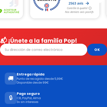
📬 ¡Únete a la familia Pop!
Entrega rápida
🚚
Punto de recogida desde 5,99€
Disponible desde 99€
Pago seguro
🔒
CB, PayPal, Alma
3x sin intereses