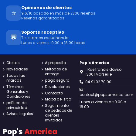
Opiniones de clientes
⭐
9.6/10 basado en más de 2300 reseñas
Reseñas garantizadas
Soporte receptivo
💬
Te estamos escuchando
Lunes a viernes: 9:00 a 18:00 horas
Ofertas
A proposito
Pop's America
Novedades
Métodos de
1 Rue francis davso
entrega
13001 Marseille
Todas las
marcas
pago seguro
04.91.02.70.90
Términos
Devoluciones
Generales y
Contacto
contact@popsamerica.com
Condiciones
Mapa del sitio
Lunes a viernes de 9:00 a
política de
Seguimiento
18:00
privacidad
de pedidos de
Avisos legales
clientes
invitados
Pop's
America