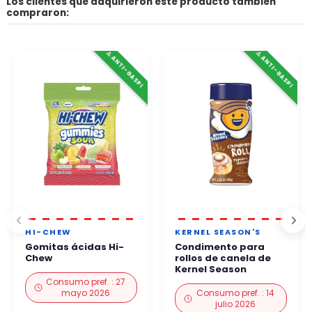
Los clientes que adquirieron este producto también
compraron:
⚠️ ANTI-GASPI
⚠️ ANTI-GASPI
HI-CHEW
KERNEL SEASON'S
Gomitas ácidas Hi-
Condimento para
Chew
rollos de canela de
Kernel Season
Consumo pref. : 27
mayo 2026
Consumo pref. : 14
julio 2026