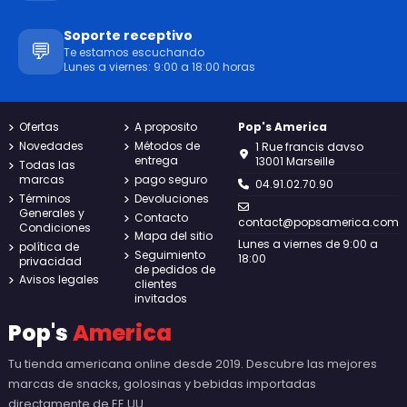
Soporte receptivo
💬
Te estamos escuchando
Lunes a viernes: 9:00 a 18:00 horas
Ofertas
A proposito
Pop's America
Novedades
Métodos de
1 Rue francis davso
entrega
13001 Marseille
Todas las
marcas
pago seguro
04.91.02.70.90
Términos
Devoluciones
Generales y
Contacto
contact@popsamerica.com
Condiciones
Mapa del sitio
Lunes a viernes de 9:00 a
política de
Seguimiento
18:00
privacidad
de pedidos de
Avisos legales
clientes
invitados
Pop's
America
Tu tienda americana online desde 2019. Descubre las mejores
marcas de snacks, golosinas y bebidas importadas
directamente de EE.UU.