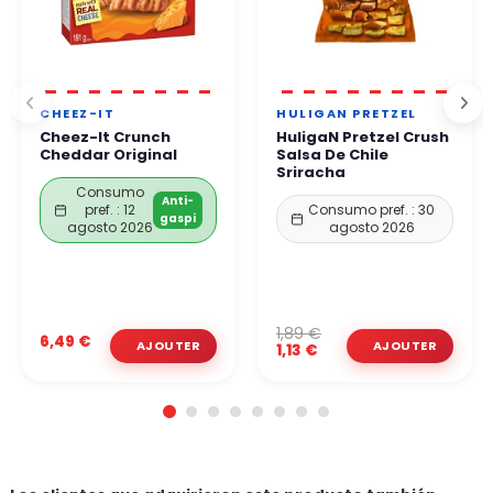
CHEEZ-IT
HULIGAN PRETZEL
Cheez-It Crunch
HuligaN Pretzel Crush
Cheddar Original
Salsa De Chile
Sriracha
Consumo
Anti-
pref. : 12
Consumo pref. : 30
gaspi
agosto 2026
agosto 2026
1,89 €
6,49 €
1,13 €