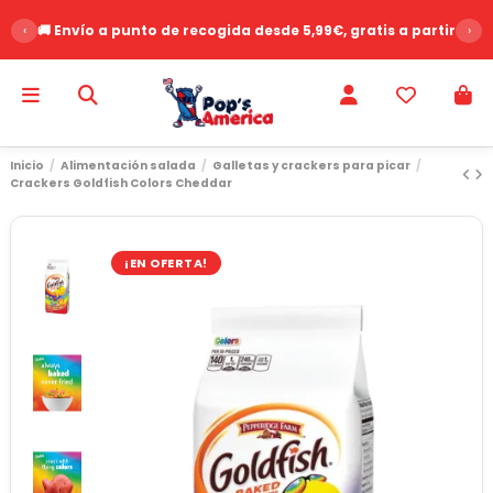
‹
🚚 Envío a punto de recogida desde 5,99€, gratis a partir de 
›
Inicio
Alimentación salada
Galletas y crackers para picar
Crackers Goldfish Colors Cheddar
¡EN OFERTA!