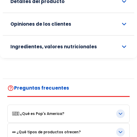
Detalles del producto
Opiniones de los clientes
Ingredientes, valores nutricionales
help_outline
Preguntas frecuentes
🇺🇸 ¿Qué es Pop's America?
Pop's America es una tienda online especializada en
🍬 ¿Qué tipos de productos ofrecen?
productos alimentarios y bebidas emblemáticas de Estados