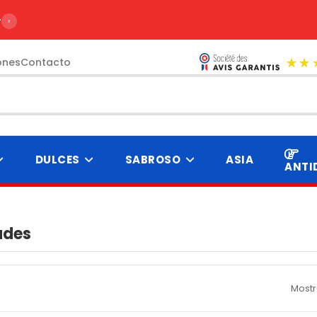
›
ones
Contacto
DULCES
SABROSO
ASIA
ANTI
ades
Mostr