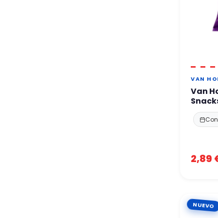
VAN HO
Van Ho
Snacks
Cons
2,89 
NUEVO