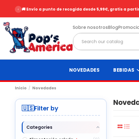
‹
⭐ Más de 2500 opiniones de clientes - Nota 9.6/10
Sobre nosotros
Blog
Promoci
NOVEDADES
BEBIDAS
Inicio
Novedades
Noved
Filter by
Categories