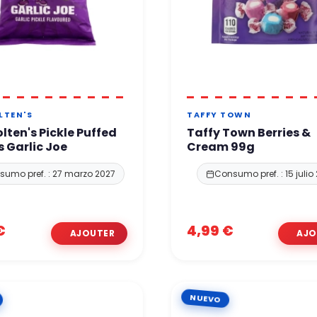
LTEN'S
TAFFY TOWN
lten's Pickle Puffed
Taffy Town Berries &
 Garlic Joe
Cream 99g
umo pref. : 27 marzo 2027
Consumo pref. : 15 julio
€
4,99 €
NUEVO