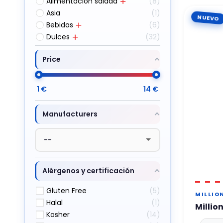
Alimentación salada
8
Asia
1
NUEVO
Bebidas
6
Dulces
32
Price
1
€
14
€
Manufacturers
Alérgenos y certificación
Gluten Free
5
MILLIO
Halal
1
Millio
Kosher
14