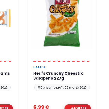
HERR'S
reams
Herr's Crunchy Cheestix
g
Jalapeño 227g
 2027
Consumo pref. : 29 marzo 2027
6,99 €