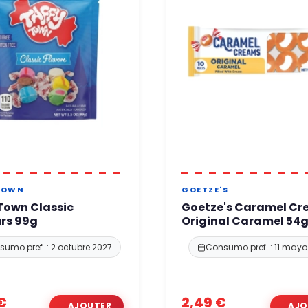
TOWN
GOETZE'S
Town Classic
Goetze's Caramel C
rs 99g
Original Caramel 54
umo pref. : 2 octubre 2027
Consumo pref. : 11 mayo
€
2,49 €