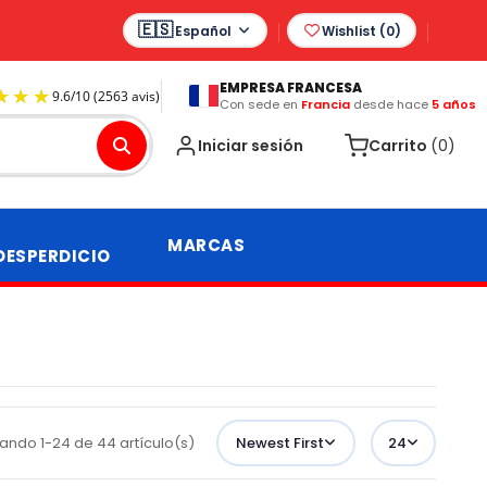
Español
Wishlist (
0
)
EMPRESA FRANCESA
Con sede en
Francia
desde hace
5 años
9.6
/
10
(2563 avis)
Iniciar sesión
Carrito
(0)
MARCAS
DESPERDICIO
ando 1-24 de 44 artículo(s)
Newest First
24