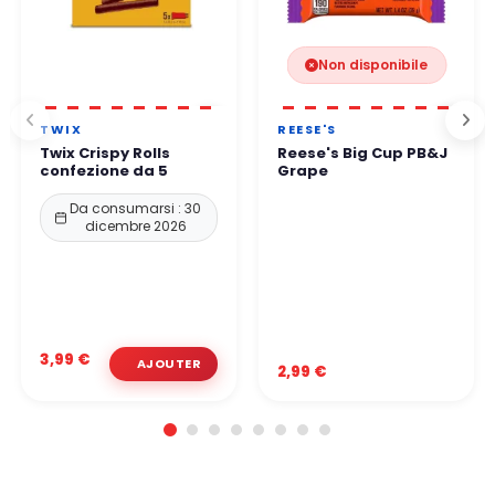
Non disponibile
TWIX
REESE'S
Twix Crispy Rolls
Reese's Big Cup PB&J
confezione da 5
Grape
Da consumarsi : 30
dicembre 2026
3,99 €
2,99 €