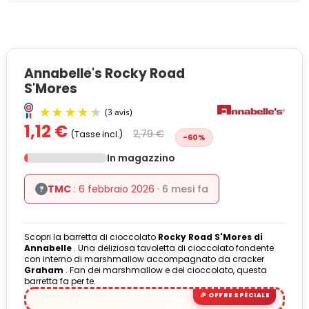
Annabelle's Rocky Road
S'Mores
1,12 €
2,79 €
(Tasse incl.)
-60%
In magazzino
TMC
: 6 febbraio 2026
· 6 mesi fa
?
Scopri la barretta di cioccolato
Rocky Road S'Mores di
(3 avis)
Annabelle
. Una deliziosa tavoletta di cioccolato fondente
con interno di marshmallow accompagnato da cracker
Graham
. Fan dei marshmallow e del cioccolato, questa
barretta fa per te.