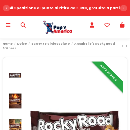
‹
🚚 Spedizione al punto di ritiro da 5,99€, gratuita a partire d
›
Home
Dolce
Barrette di cioccolato
Annabelle's Rocky Road
S'Mores
ANTI-SPRECO