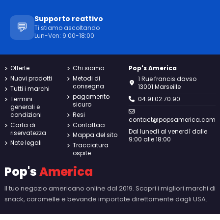
Supporto reattivo
💬
Ti stiamo ascoltando
Lun-Ven: 9:00-18:00
Offerte
Chi siamo
Pop's America
Nuovi prodotti
Metodi di
1 Rue francis davso
consegna
13001 Marseille
Tutti i marchi
pagamento
Termini
04.91.02.70.90
sicuro
generali e
condizioni
Resi
contact@popsamerica.com
Carta di
Contattaci
Dal lunedì al venerdì dalle
riservatezza
Mappa del sito
9:00 alle 18:00
Note legali
Tracciatura
ospite
Pop's
America
Il tuo negozio americano online dal 2019. Scopri i migliori marchi di
snack, caramelle e bevande importate direttamente dagli USA.