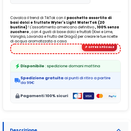
Cavalca il trend di TikTok con il
pacchetto assortito di
basi dolci e fruttate Wyler's Light WaterTok (20
bustine)
! L'assortimento americano definitivo
, 100% senza
zucchero
, con 4 gusti di base dolci e fruttati (Kiwi e Lime,
Vaniglia, Lavanda e Frutto del Drago) per creare le tue ricette
di acqua aromatizzata a casa.
Disponibile
: spedizione domani mattina
Spedizione gratuita
ai punti di ritiro a partire
da 99€
Pagamenti 100% sicuri
Descrizione