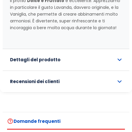
Il profilo
Dolce e Fruttato
è eccellente. Apprezziamo
in particolare il gusto Lavanda, davvero originale, e la
Vaniglia, che permette di creare abbinamenti molto
armoniosi. È divertente, super rinfrescante e ti
incoraggia a bere molta acqua durante la giornata!
Dettagli del prodotto
Recensioni dei clienti
help_outline
Domande frequenti