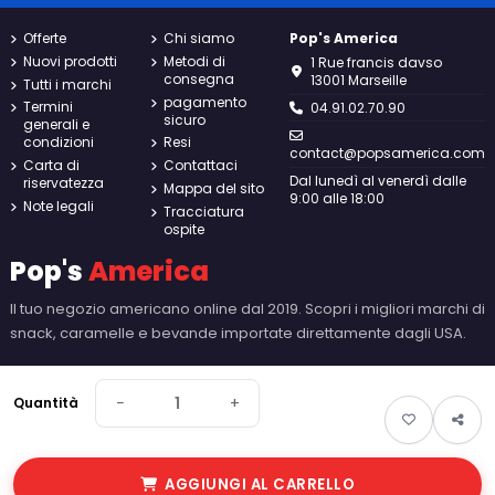
Offerte
Chi siamo
Pop's America
Nuovi prodotti
Metodi di
1 Rue francis davso
consegna
13001 Marseille
Tutti i marchi
pagamento
Termini
04.91.02.70.90
sicuro
generali e
condizioni
Resi
contact@popsamerica.com
Carta di
Contattaci
Dal lunedì al venerdì dalle
riservatezza
Mappa del sito
9:00 alle 18:00
Note legali
Tracciatura
ospite
Pop's
America
Il tuo negozio americano online dal 2019. Scopri i migliori marchi di
snack, caramelle e bevande importate direttamente dagli USA.
−
+
Quantità
AGGIUNGI AL CARRELLO