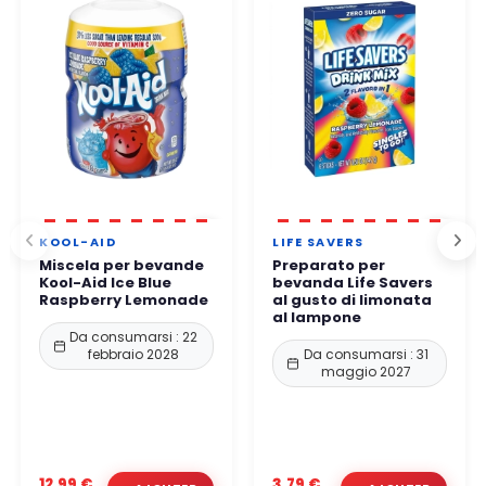
Potete ordinare in tutta tranquillità.
KOOL-AID
LIFE SAVERS
Miscela per bevande
Preparato per
Kool-Aid Ice Blue
bevanda Life Savers
Raspberry Lemonade
al gusto di limonata
al lampone
Da consumarsi : 22
febbraio 2028
Da consumarsi : 31
maggio 2027
12,99 €
3,79 €