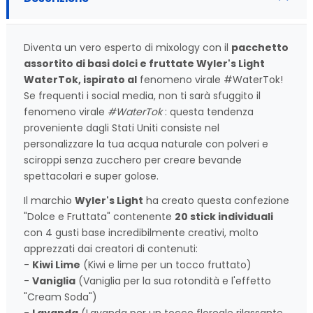
Diventa un vero esperto di mixology con il
pacchetto
assortito di basi dolci e fruttate Wyler's Light
WaterTok, ispirato al
fenomeno virale #WaterTok!
Se frequenti i social media, non ti sarà sfuggito il
fenomeno virale
#WaterTok
: questa tendenza
proveniente dagli Stati Uniti consiste nel
personalizzare la tua acqua naturale con polveri e
sciroppi senza zucchero per creare bevande
spettacolari e super golose.
Il marchio
Wyler's Light
ha creato questa confezione
"Dolce e Fruttata" contenente
20 stick individuali
con 4 gusti base incredibilmente creativi, molto
apprezzati dai creatori di contenuti:
-
Kiwi Lime
(Kiwi e lime per un tocco fruttato)
-
Vaniglia
(Vaniglia per la sua rotondità e l'effetto
"Cream Soda")
-
Lavanda
(Lavanda per un tocco floreale rilassante