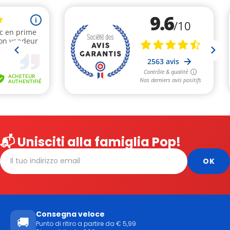
📬 Unisciti alla famiglia Pop!
Consegna veloce
🚚
Punto di ritiro a partire da € 5,99