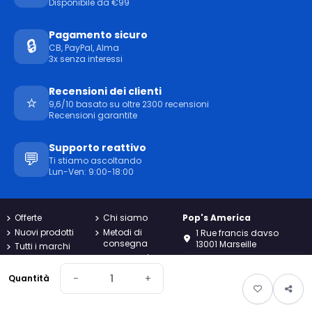
Disponibile da €99
Pagamento sicuro
🔒
CB, PayPal, Alma
3x senza interessi
Recensioni dei clienti
⭐
9,6/10 basato su oltre 2300 recensioni
Recensioni garantite
Supporto reattivo
💬
Ti stiamo ascoltando
Lun-Ven: 9:00-18:00
Offerte
Chi siamo
Pop's America
Nuovi prodotti
Metodi di
1 Rue francis davso
consegna
13001 Marseille
Tutti i marchi
pagamento
Termini
04.91.02.70.90
sicuro
generali e
−
+
Quantità
condizioni
Resi
contact@popsamerica.com
Carta di
Contattaci
Dal lunedì al venerdì dalle
riservatezza