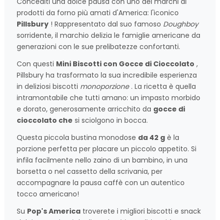
Concediti una dolce pausa con uno dei marchi di
prodotti da forno più amati d'America: l'iconico
Pillsbury
! Rappresentato dal suo famoso
Doughboy
sorridente, il marchio delizia le famiglie americane da
generazioni con le sue prelibatezze confortanti.
Con questi
Mini Biscotti con Gocce di Cioccolato
,
Pillsbury ha trasformato la sua incredibile esperienza
in deliziosi biscotti
monoporzione
. La ricetta è quella
intramontabile che tutti amano: un impasto morbido
e dorato, generosamente arricchito da
gocce di
cioccolato che
si sciolgono in bocca.
Questa piccola bustina monodose
da 42 g
è la
porzione perfetta per placare un piccolo appetito. Si
infila facilmente nello zaino di un bambino, in una
borsetta o nel cassetto della scrivania, per
accompagnare la pausa caffè con un autentico
tocco americano!
Su
Pop's America
troverete i migliori biscotti e snack