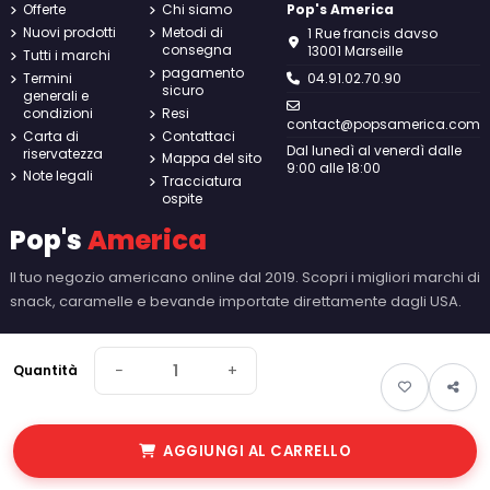
Offerte
Chi siamo
Pop's America
Nuovi prodotti
Metodi di
1 Rue francis davso
consegna
13001 Marseille
Tutti i marchi
pagamento
Termini
04.91.02.70.90
sicuro
generali e
condizioni
Resi
contact@popsamerica.com
Carta di
Contattaci
Dal lunedì al venerdì dalle
riservatezza
Mappa del sito
9:00 alle 18:00
Note legali
Tracciatura
ospite
Pop's
America
Il tuo negozio americano online dal 2019. Scopri i migliori marchi di
snack, caramelle e bevande importate direttamente dagli USA.
−
+
Quantità
AGGIUNGI AL CARRELLO
© 2026 Pop's America. Tutti i diritti riservati - Made by
New Keys
.