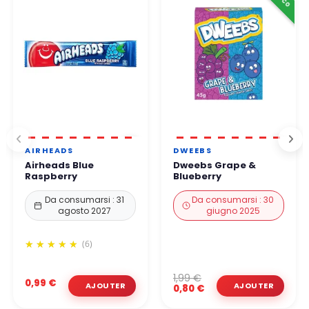
AIRHEADS
DWEEBS
Airheads Blue
Dweebs Grape &
Raspberry
Blueberry
Da consumarsi : 31
Da consumarsi : 30
agosto 2027
giugno 2025
(6)
1,99 €
0,99 €
0,80 €