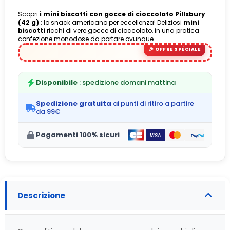
Scopri
i mini biscotti con gocce di cioccolato Pillsbury
(42 g)
: lo snack americano per eccellenza! Deliziosi
mini
biscotti
ricchi di vere gocce di cioccolato, in una pratica
confezione monodose da portare ovunque.
Disponibile
: spedizione domani mattina
Spedizione gratuita
ai punti di ritiro a partire
da 99€
Pagamenti 100% sicuri
Descrizione