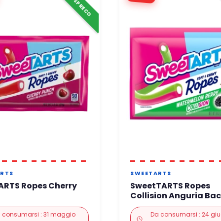
ANTI-SPRECO
RTS
SWEETARTS
ARTS Ropes Cherry
SweetTARTS Ropes
Collision Anguria Ba
 consumarsi : 31 maggio
Da consumarsi : 24 gi