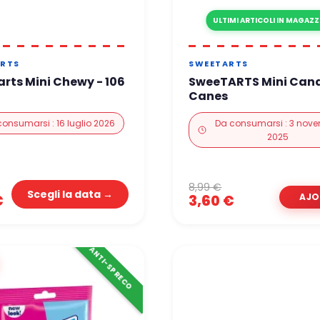
ULTIMI ARTICOLI IN MAGAZ
RTS
SWEETARTS
rts Mini Chewy - 106
SweeTARTS Mini Can
Canes
consumarsi : 16 luglio 2026
Da consumarsi : 3 nov
2025
8,99 €
Scegli la data →
3,60 €
€
ANTI-SPRECO