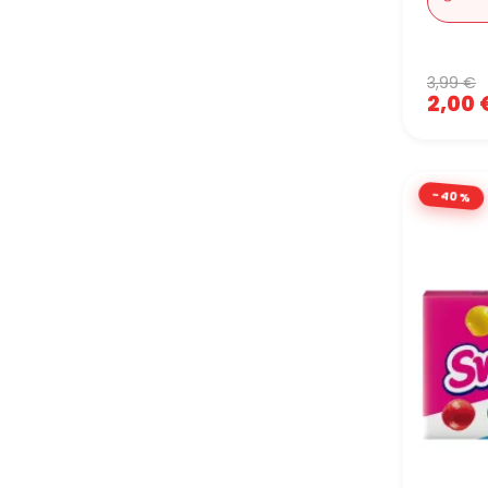
3,99 €
2,00 
-40%