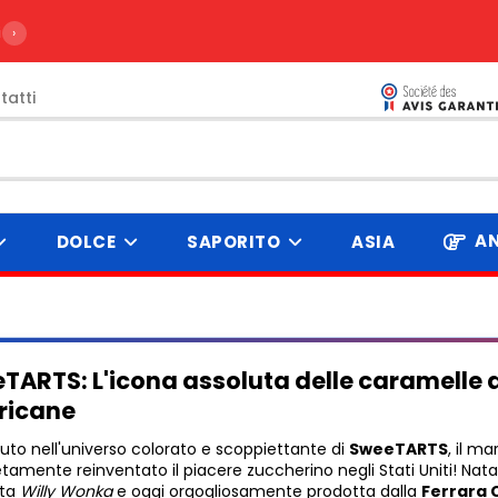
ire da 99€
›
tatti
AN
DOLCE
SAPORITO
ASIA
TARTS: L'icona assoluta delle caramelle 
ricane
to nell'universo colorato e scoppiettante di
SweeTARTS
, il m
amente reinventato il piacere zuccherino negli Stati Uniti! Nata 
tta
Willy Wonka
e oggi orgogliosamente prodotta dalla
Ferrara