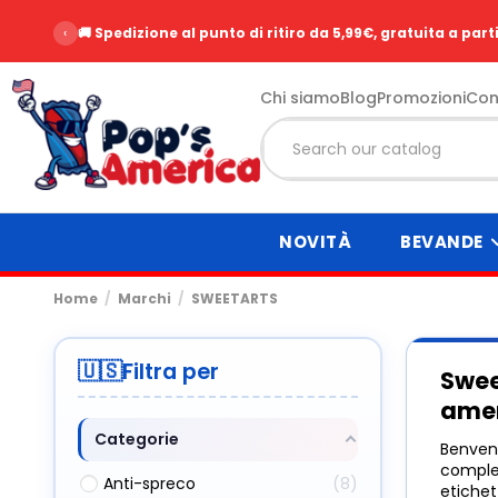
‹
🚚 Spedizione al punto di ritiro da 5,99€, gratuita a part
Chi siamo
Blog
Promozioni
Con
NOVITÀ
BEVANDE
Home
Marchi
SWEETARTS
Filtra per
Swee
ame
Categorie
Benvenu
complet
Anti-spreco
8
etiche