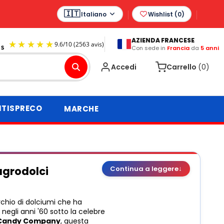
Italiano
Wishlist (
0
)
AZIENDA FRANCESE
Con sede in
Francia
da
5 anni
9.6
/
10
(2563 avis)
Accedi
Carrello
(0)
TISPRECO
MARCHE
↓
agrodolci
Continua a leggere
archio di dolciumi che ha
negli anni '60 sotto la celebre
 Candy Company
, questa