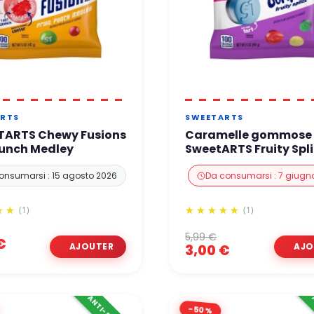
RTS
SWEETARTS
TARTS Chewy Fusions
Caramelle gommose
Punch Medley
SweetARTS Fruity Spli
onsumarsi : 15 agosto 2026
Da consumarsi : 7 giugn
(1)
(1)
5,99 €
€
3,00 €
-50%