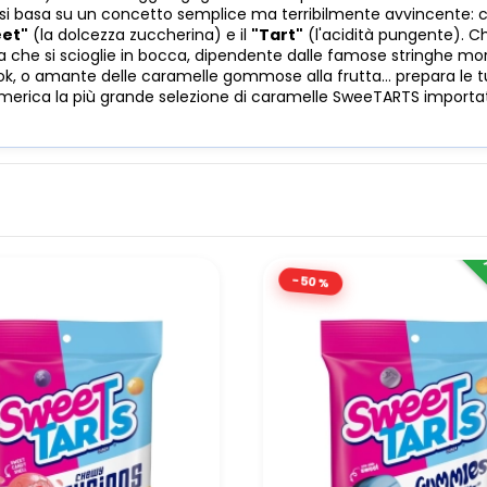
i basa su un concetto semplice ma terribilmente avvincente: cr
et"
(la dolcezza zuccherina) e il
"Tart"
(l'acidità pungente). Ch
ia che si scioglie in bocca, dipendente dalle famose stringhe mo
ok, o amante delle caramelle gommose alla frutta... prepara le tu
merica la più grande selezione di caramelle SweeTARTS importa
-50%