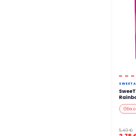
SWEETA
SweeT
Rainb
Da c
5,49 €
2,75 