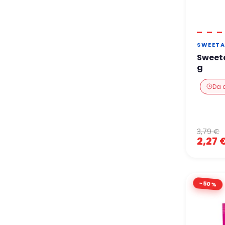
SWEETA
Sweeta
g
Da 
3,79 €
2,27 
-50%