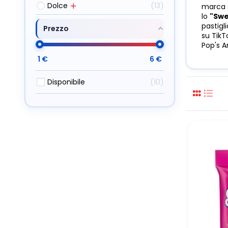
Dolce
13
marca s
lo
"Swe
pastigl
Prezzo
su TikT
Pop's A
1
€
6
€
Disponibile
10