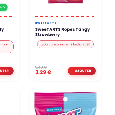
ZINO
SWEETARTS
dy
SweeTARTS Ropes Tangy
Strawberry
embre
Da consumarsi : 9 luglio 2026
5,49 €
3,29 €