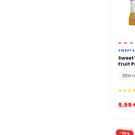
SWEETA
Sweet
Fruit 
Da c
5,99 
-50%