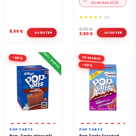
dicembre 2025
(4)
8,99 €
8,99 €
3,60 €
ANTI-SPRECO
IN SALDO!
-60%
-30%
POP TARTS
POP TARTS
Pop-Tarts glassati
Pop Tarts Frosted