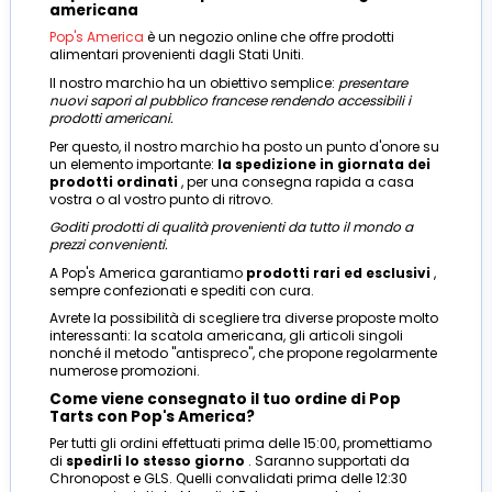
americana
Pop's America
è un negozio online che offre prodotti
alimentari provenienti dagli Stati Uniti.
Il nostro marchio ha un obiettivo semplice:
presentare
nuovi sapori al pubblico francese rendendo accessibili i
prodotti americani.
Per questo, il nostro marchio ha posto un punto d'onore su
un elemento importante:
la spedizione in giornata dei
prodotti ordinati
, per una consegna rapida a casa
vostra o al vostro punto di ritrovo.
Goditi prodotti di qualità provenienti da tutto il mondo a
prezzi convenienti.
A Pop's America garantiamo
prodotti rari ed esclusivi
,
sempre confezionati e spediti con cura.
Avrete la possibilità di scegliere tra diverse proposte molto
interessanti: la scatola americana, gli articoli singoli
nonché il metodo "antispreco", che propone regolarmente
numerose promozioni.
Come viene consegnato il tuo ordine di Pop
Tarts con Pop's America?
Per tutti gli ordini effettuati prima delle 15:00, promettiamo
di
spedirli lo stesso giorno
. Saranno supportati da
Chronopost e GLS. Quelli convalidati prima delle 12:30