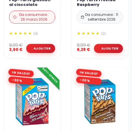
al cioccolato
Raspberry
Da consumarsi :
Da consumarsi : 11
26 marzo 2026
settembre 2026
(4)
(2)
8,99 €
8,99 €
3,60 €
6,29 €
ANTI-SPRECO
IN SALDO!
IN SALDO!
-30%
-20%