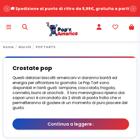
‹
🚚 Spedizione al punto di ritiro da 5,99€, gratuita a partire d
›
Home
Marchi
POP TARTS
Crostate pop
Questi deliziosi biscotti americani vi daranno bontà ed
energia per affrontare la giornata. Le Pop Tart sono
disponibili in tanti gusti: lampone, cioccolato, fragola,
cannella, burro di arachidi... Il loro meraviglioso ripieno dai
sapori unici è circondato da 2 strati di pasta frolla che vi
permetteranno di godere di un momento di puro piacere del
gusto.
Continua a leggere
↓