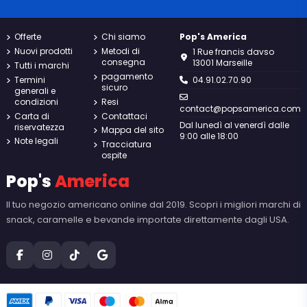
Offerte
Chi siamo
Pop's America
Nuovi prodotti
Metodi di
1 Rue francis davso
consegna
13001 Marseille
Tutti i marchi
pagamento
Termini
04.91.02.70.90
sicuro
generali e
condizioni
Resi
contact@popsamerica.com
Carta di
Contattaci
Dal lunedì al venerdì dalle
riservatezza
Mappa del sito
9:00 alle 18:00
Note legali
Tracciatura
ospite
Pop's
America
Il tuo negozio americano online dal 2019. Scopri i migliori marchi di
snack, caramelle e bevande importate direttamente dagli USA.