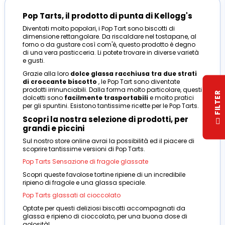
Pop Tarts, il prodotto di punta di Kellogg's
Diventati molto popolari, i Pop Tart sono biscotti di
dimensione rettangolare. Da riscaldare nel tostapane, al
forno o da gustare così com'è, questo prodotto è degno
di una vera pasticceria. Li potete trovare in diverse varietà
e gusti.
Grazie alla loro
dolce glassa racchiusa tra due strati
di croccante biscotto
, le Pop Tart sono diventate
prodotti irrinunciabili. Dalla forma molto particolare, questi
R
dolcetti sono
facilmente trasportabili
e molto pratici
per gli spuntini. Esistono tantissime ricette per le Pop Tarts.
Scopri la nostra selezione di prodotti, per
F
I
L
T
E
grandi e piccini
Sul nostro store online avrai la possibilità ed il piacere di
scoprire tantissime versioni di Pop Tarts.
Pop Tarts Sensazione di fragole glassate
Scopri queste favolose tortine ripiene di un incredibile
ripieno di fragole e una glassa speciale.
Pop Tarts glassati al cioccolato
Optate per questi deliziosi biscotti accompagnati da
glassa e ripieno di cioccolato, per una buona dose di
golosità!