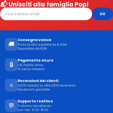
📬 Unisciti alla famiglia Pop!
Consegna veloce
🚚
Punto di ritiro a partire da € 5,99
Disponibile da €99
Pagamento sicuro
🔒
CB, PayPal, Alma
3x senza interessi
Recensioni dei clienti
⭐
9,6/10 basato su oltre 2300 recensioni
Recensioni garantite
Supporto reattivo
💬
Ti stiamo ascoltando
Lun-Ven: 9:00-18:00