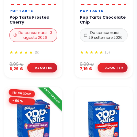
POP TARTS
POP TARTS
Pop Tarts Frosted
Pop Tarts Chocolate
Cherry
Chip
Da consumarsi : 3
Da consumarsi :
agosto 2026
29 settembre 2026
(9)
(5)
8,99 €
8,99 €
6,29 €
7,19 €
ANTI-SPRECO
IN SALDO!
-60%