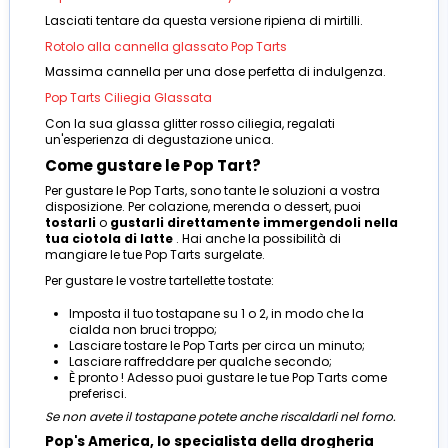
Lasciati tentare da questa versione ripiena di mirtilli.
Rotolo alla cannella glassato Pop Tarts
Massima cannella per una dose perfetta di indulgenza.
Pop Tarts Ciliegia Glassata
Con la sua glassa glitter rosso ciliegia, regalati
un'esperienza di degustazione unica.
Come gustare le Pop Tart?
Per gustare le Pop Tarts, sono tante le soluzioni a vostra
disposizione. Per colazione, merenda o dessert, puoi
tostarli
o
gustarli direttamente immergendoli nella
tua ciotola di latte
. Hai anche la possibilità di
mangiare le tue Pop Tarts surgelate.
Per gustare le vostre tartellette tostate:
Imposta il tuo tostapane su 1 o 2, in modo che la
cialda non bruci troppo;
Lasciare tostare le Pop Tarts per circa un minuto;
Lasciare raffreddare per qualche secondo;
È pronto ! Adesso puoi gustare le tue Pop Tarts come
preferisci.
Se non avete il tostapane potete anche riscaldarli nel forno.
Pop's America, lo specialista della drogheria