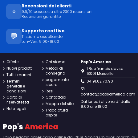
Recensioni dei clienti
⭐
9,6/10 basato su oltre 2300 recensioni
Recensioni garantite
Supporto reattivo
💬
Ti stiamo ascoltando
Lun-Ven: 9:00-18:00
Offerte
Chi siamo
Pop's America
Nuovi prodotti
Metodi di
1 Rue francis davso
consegna
13001 Marseille
Tutti i marchi
pagamento
Termini
04.91.02.70.90
sicuro
generali e
condizioni
Resi
contact@popsamerica.com
Carta di
Contattaci
Dal lunedì al venerdì dalle
riservatezza
Mappa del sito
9:00 alle 18:00
Note legali
Tracciatura
ospite
Pop's
America
Il tuo negozio americano online dal 2019. Scopri i migliori marchi di