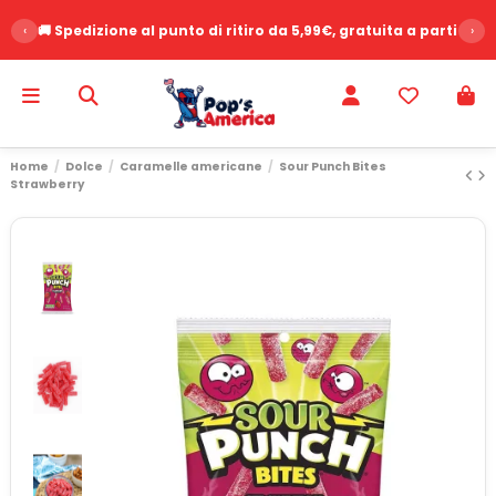
‹
🚚 Spedizione al punto di ritiro da 5,99€, gratuita a partire d
›
Home
Dolce
Caramelle americane
Sour Punch Bites
Strawberry