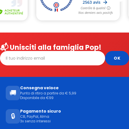
📬 Unisciti alla famiglia Pop!
Consegna veloce
🚚
Punto di ritiro a partire da € 5,99
Disponibile da €99
Pagamento sicuro
🔒
CB, PayPal, Alma
3x senza interessi