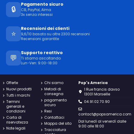
Pagamento sicuro
🔒
CB, PayPal, Alma
3x senza interessi
Recensioni dei clienti
⭐
9,6/10 basato su oltre 2300 recensioni
Recensioni garantite
Supporto reattivo
💬
Ti stiamo ascoltando
Lun-Ven: 9:00-18:00
Offerte
Chi siamo
Pop's America
Nuovi prodotti
Metodi di
1 Rue francis davso
consegna
13001 Marseille
Tutti i marchi
pagamento
Termini
04.91.02.70.90
sicuro
generali e
condizioni
Resi
contact@popsamerica.com
Carta di
Contattaci
Dal lunedì al venerdì dalle
riservatezza
Mappa del sito
9:00 alle 18:00
Note legali
Tracciatura