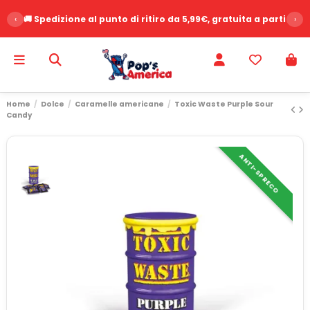
‹
🚚 Spedizione al punto di ritiro da 5,99€, gratuita a partire d
›
Home
Dolce
Caramelle americane
Toxic Waste Purple Sour
Candy
ANTI-SPRECO