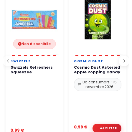
Potete ordinare in tutta tranquillità.
Non disponibile
SWIZZELS
COSMIC DUST
Swizzels Refreshers
Cosmic Dust Asteroid
Squeezee
Apple Popping Candy
Da consumarsi : 15
novembre 2026
0,99 €
3,99 €