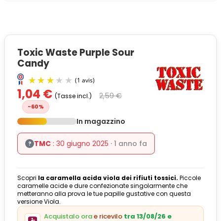
Toxic Waste Purple Sour
Candy
1,04 €
2,59 €
(Tasse incl.)
-60%
In magazzino
TMC
: 30 giugno 2025
· 1 anno fa
?
(1 avis)
Scopri
la caramella acida viola dei rifiuti tossici.
Piccole
caramelle acide e dure confezionate singolarmente che
metteranno alla prova le tue papille gustative con questa
versione Viola.
Acquistalo ora
e ricevilo
tra 13/08/26 e