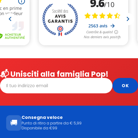
📬 Unisciti alla famiglia Pop!
Consegna veloce
🚚
Punto di ritiro a partire da € 5,99
Disponibile da €99