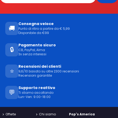
Consegna veloce
🚚
Punto di ritiro a partire da € 5,99
Disponibile da €99
Pagamento sicuro
🔒
CB, PayPal, Alma
3x senza interessi
Recensioni dei clienti
⭐
9,6/10 basato su oltre 2300 recensioni
Recensioni garantite
Supporto reattivo
💬
Ti stiamo ascoltando
Lun-Ven: 9:00-18:00
Offerte
Chi siamo
Pop's America