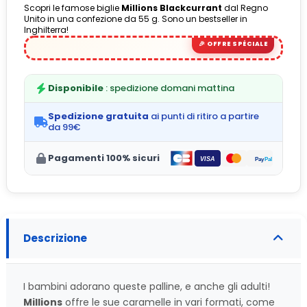
Scopri le famose biglie
Millions
Blackcurrant
dal Regno
Unito in una confezione da 55 g. Sono un bestseller in
Inghilterra!
Disponibile
: spedizione domani mattina
Spedizione gratuita
ai punti di ritiro a partire
da 99€
Pagamenti 100% sicuri
Descrizione
I bambini adorano queste palline, e anche gli adulti!
Millions
offre le sue caramelle in vari formati, come