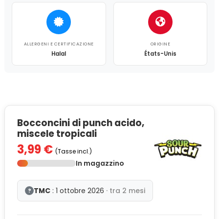
ALLERGENI E CERTIFICAZIONE
ORIGINE
Halal
États-Unis
Bocconcini di punch acido,
miscele tropicali
3,99 €
(Tasse incl.)
In magazzino
TMC
: 1 ottobre 2026
· tra 2 mesi
?