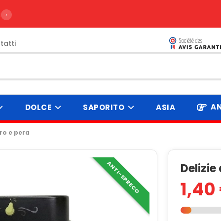
ire da 99€
›
tatti
AN
DOLCE
SAPORITO
ASIA
ero e pera
ANTI-SPRECO
Delizie
1,40