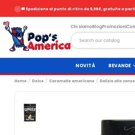
‹
🚚 Spedizione al punto di ritiro da 5,99€, gratuita a part
Chi siamo
Blog
Promozioni
Con
NOVITÀ
BEVANDE
Home
Dolce
Caramelle americane
Delizie allo zenz