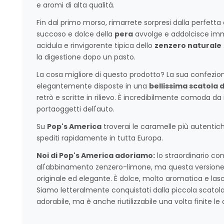
e aromi di alta qualità.
Fin dal primo morso, rimarrete sorpresi dalla perfetta
succoso e dolce della
pera
avvolge e addolcisce im
acidula e rinvigorente tipica dello
zenzero naturale
la digestione dopo un pasto.
La cosa migliore di questo prodotto? La sua confezion
elegantemente disposte in una
bellissima scatola d
retrò e scritte in rilievo. È incredibilmente comoda da 
portaoggetti dell'auto.
Su
Pop's America
troverai le caramelle più autentich
spediti rapidamente in tutta Europa.
Noi di Pop's America adoriamo:
lo straordinario co
all'abbinamento zenzero-limone, ma questa versione
originale ed elegante. È dolce, molto aromatica e lasc
Siamo letteralmente conquistati dalla piccola scatola 
adorabile, ma è anche riutilizzabile una volta finite le