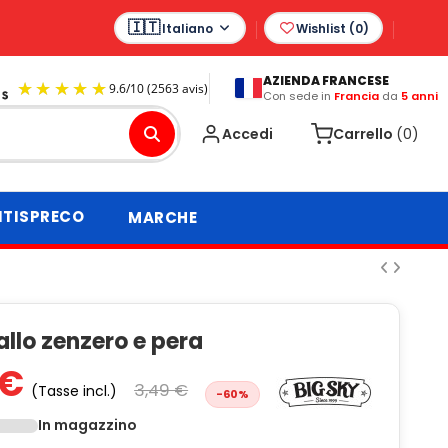
Italiano
Wishlist (
0
)
AZIENDA FRANCESE
Con sede in
Francia
da
5 anni
9.6
/
10
(2563 avis)
Accedi
Carrello
(0)
TISPRECO
MARCHE
 allo zenzero e pera
 €
3,49 €
(Tasse incl.)
-60%
In magazzino