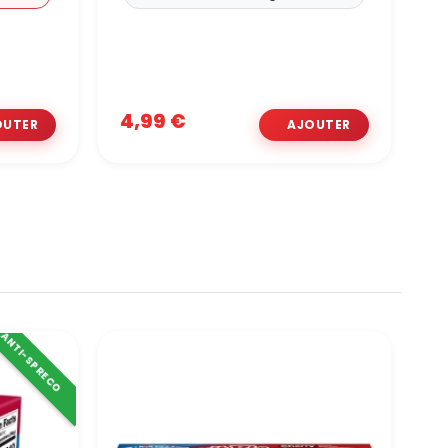
4,99 €
1
ANTI-SPRECO