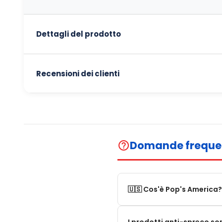
Dettagli del prodotto
Recensioni dei clienti
Domande freque
help_outline
🇺🇸 Cos'è Pop's America?
Pop's America è un negozio 
I prodotti anti-spreco so