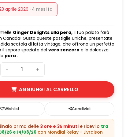
 23 aprile 2026
· 4 mesi fa
amelle
Ginger Delights alla pera,
il tuo palato farà
in Canada! Gusta queste pastiglie uniche, presentate
ndida scatola di latta vintage, che offrono un perfetto
ra il sapore speziato del
vero zenzero
e la dolcezza
lla
pera
.
−
+
AGGIUNGI AL CARRELLO
Wishlist
Condividi
rdinalo prima delle
3 ore e 35 minuti
e ricevilo
tra
08/26 e 14/08/26
con Mondial Relay - Livraison