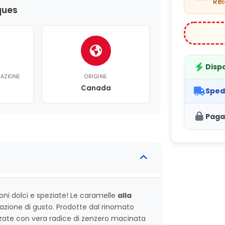
Rel
ques
Dispo
CAZIONE
ORIGINE
Canada
Sped
Paga
ioni dolci e speziate! Le caramelle
alla
azione di gusto. Prodotte dal rinomato
zate con vera radice di zenzero macinata