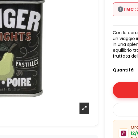
TMC
:
?
Con le car
un viaggio 
in una sple
equilibrio t
fruttata de
Quantità
O
12/