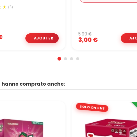
(3)
5,99 €
€
3,00 €
to hanno comprato anche:
SOLO ONLINE