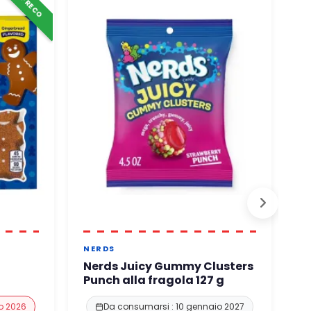
NERDS
W
Nerds Juicy Gummy Clusters
W
Punch alla fragola 127 g
a
o 2026
Da consumarsi : 10 gennaio 2027