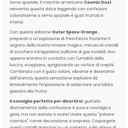
tema spaziale, il marchio americano
Cosmic Dust
reinventa questa dolce leggenda con confezioni
coloratissime a tema spaziale e gusti fruttati e
intensi.
Con questa edizione
Outer Space Orange
,
preparati a un'esplosione di freschezza frizzante! Il
segreto della ricetta rimane magico: minuscoli cristalli
di zucchero intrappolano bollicine di gas invisibili. Non
appena entrano in contatto con l'umidità della
bocca, scoppiano, sprigionando un vortice di crepitii.
Combinata con il gusto solare, vibrante e dissetante
dell'arancia, questa sensazione esplosiva dà
letteralmente l'impressione di addentare una bibita
gassata alla frutta.
Il consiglio perfetto per divertirsi:
gustarlo
direttamente dalla confezione è pura e nostalgica
gioia, ma non esitate a osare! Usate questa "polvere
cosmica" come decorazione a sorpresa. Cospargete
questi cristalli arancioni su un sorbetto, sulla glassa di