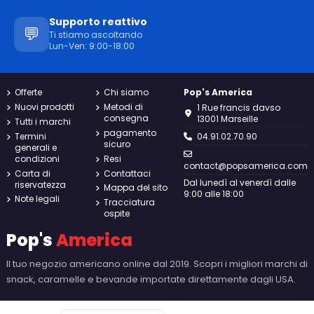
Supporto reattivo
💬
Ti stiamo ascoltando
Lun-Ven: 9:00-18:00
Offerte
Chi siamo
Pop's America
Nuovi prodotti
Metodi di
1 Rue francis davso
consegna
13001 Marseille
Tutti i marchi
pagamento
Termini
04.91.02.70.90
sicuro
generali e
condizioni
Resi
contact@popsamerica.com
Carta di
Contattaci
Dal lunedì al venerdì dalle
riservatezza
Mappa del sito
9:00 alle 18:00
Note legali
Tracciatura
ospite
Pop's
America
Il tuo negozio americano online dal 2019. Scopri i migliori marchi di
snack, caramelle e bevande importate direttamente dagli USA.