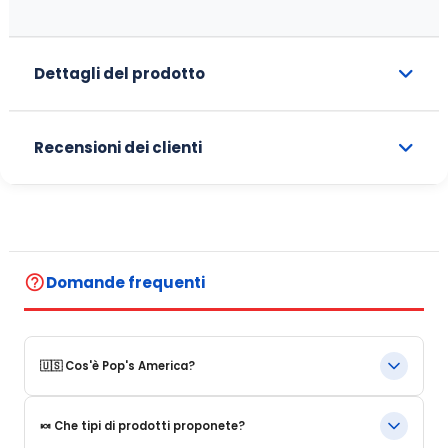
Dettagli del prodotto
Recensioni dei clienti
help_outline
Domande frequenti
🇺🇸 Cos'è Pop's America?
Pop's America è un negozio online specializzato in prodotti
🍬 Che tipi di prodotti proponete?
alimentari e bevande emblematiche degli Stati Uniti.