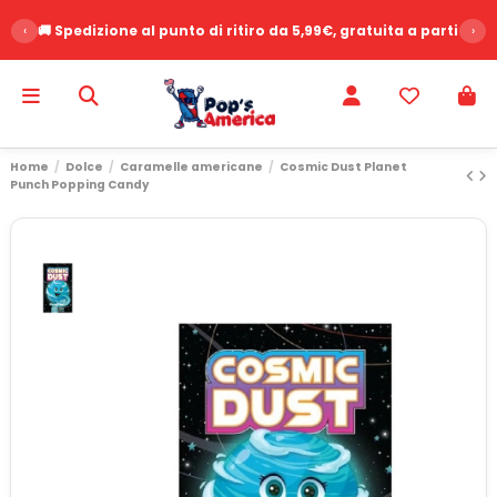
‹
🚚 Spedizione al punto di ritiro da 5,99€, gratuita a partire d
›
Home
Dolce
Caramelle americane
Cosmic Dust Planet
Punch Popping Candy