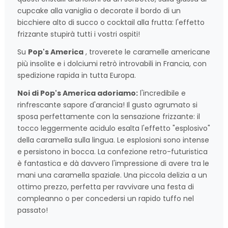
cupcake alla vaniglia o decorate il bordo di un
bicchiere alto di succo o cocktail alla frutta: l'effetto
frizzante stupirà tutti i vostri ospiti!
Su
Pop's America
, troverete le caramelle americane
più insolite e i dolciumi retrò introvabili in Francia, con
spedizione rapida in tutta Europa.
Noi di Pop's America adoriamo:
l'incredibile e
rinfrescante sapore d'arancia! Il gusto agrumato si
sposa perfettamente con la sensazione frizzante: il
tocco leggermente acidulo esalta l'effetto "esplosivo"
della caramella sulla lingua. Le esplosioni sono intense
e persistono in bocca. La confezione retro-futuristica
è fantastica e dà davvero l'impressione di avere tra le
mani una caramella spaziale. Una piccola delizia a un
ottimo prezzo, perfetta per ravvivare una festa di
compleanno o per concedersi un rapido tuffo nel
passato!