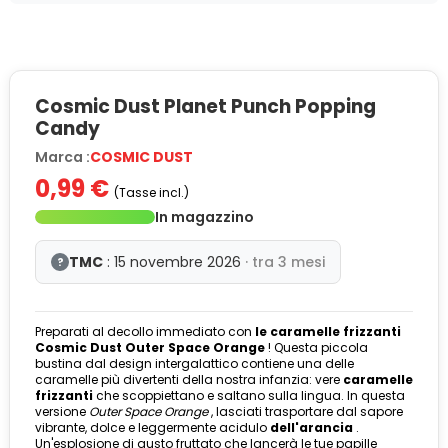
Cosmic Dust Planet Punch Popping
Candy
Marca :
COSMIC DUST
0,99 €
(Tasse incl.)
In magazzino
TMC
: 15 novembre 2026
· tra 3 mesi
?
Preparati al decollo immediato con
le caramelle frizzanti
Cosmic Dust Outer Space Orange
! Questa piccola
bustina dal design intergalattico contiene una delle
caramelle più divertenti della nostra infanzia: vere
caramelle
frizzanti
che scoppiettano e saltano sulla lingua. In questa
versione
Outer Space Orange
, lasciati trasportare dal sapore
vibrante, dolce e leggermente acidulo
dell'arancia
.
Un'esplosione di gusto fruttato che lancerà le tue papille