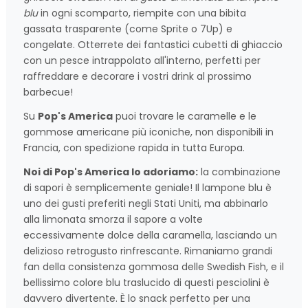
blu
in ogni scomparto, riempite con una bibita
gassata trasparente (come Sprite o 7Up) e
congelate. Otterrete dei fantastici cubetti di ghiaccio
con un pesce intrappolato all'interno, perfetti per
raffreddare e decorare i vostri drink al prossimo
barbecue!
Su
Pop's America
puoi trovare le caramelle e le
gommose americane più iconiche, non disponibili in
Francia, con spedizione rapida in tutta Europa.
Noi di Pop's America lo adoriamo:
la combinazione
di sapori è semplicemente geniale! Il lampone blu è
uno dei gusti preferiti negli Stati Uniti, ma abbinarlo
alla limonata smorza il sapore a volte
eccessivamente dolce della caramella, lasciando un
delizioso retrogusto rinfrescante. Rimaniamo grandi
fan della consistenza gommosa delle Swedish Fish, e il
bellissimo colore blu traslucido di questi pesciolini è
davvero divertente. È lo snack perfetto per una