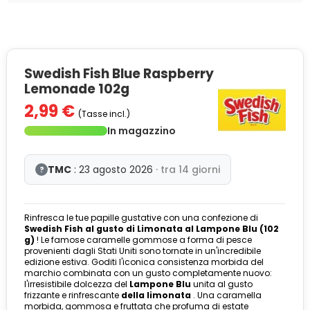
Swedish Fish Blue Raspberry
Lemonade 102g
2,99 €
(Tasse incl.)
In magazzino
TMC
: 23 agosto 2026
· tra 14 giorni
?
Rinfresca le tue papille gustative con una confezione di
Swedish Fish al gusto di Limonata al Lampone Blu (102
g)
! Le famose caramelle gommose a forma di pesce
provenienti dagli Stati Uniti sono tornate in un'incredibile
edizione estiva. Goditi l'iconica consistenza morbida del
marchio combinata con un gusto completamente nuovo:
l'irresistibile dolcezza del
Lampone Blu
unita al gusto
frizzante e rinfrescante
della limonata
. Una caramella
morbida, gommosa e fruttata che profuma di estate