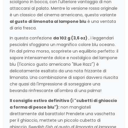
sciolgono in bocca, con l'ulteriore vantaggio di non
attaccarsi al palato. Mentre la versione rossa originale
è un classico del cinema americano, questa variante
al gusto di limonata al lampone blu
è una ventata
di aria fresca.
In questa confezione
da 102 g (3,6 oz)
, i leggendari
pesciolini sfoggiano un magnifico colore blu oceano.
Fin dal primo morso, scoprirete un equilibrio perfetto: il
sapore intensamente dolce e nostalgico del lampone
blu (l'iconico gusto americano "Blue Razz") è
delicatamente esaltato da una nota frizzante di
limonata. Una combinazione di sapori davvero riuscita
che quasi dà l'impressione di sorseggiare una
bevanda rinfrescante all'ombra di una palma!
Il consiglio estivo definitivo (i "cubetti di ghiaccio
a forma di pesce blu"):
non mangiateli
direttamente dal barattolo! Prendete una vaschetta
per il ghiaccio, mettete un piccolo cubetto di
ghiaccio
Swedish Fish al gusto di limonata al lampone