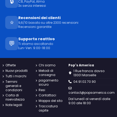
🔒
CB, PayPal, Alma
3x senza interessi
Recensioni dei clienti
⭐
9,6/10 basato su oltre 2300 recensioni
Recensioni garantite
Supporto reattivo
💬
Ti stiamo ascoltando
Lun-Ven: 9:00-18:00
Offerte
Chi siamo
Pop's America
Nuovi prodotti
Metodi di
1 Rue francis davso
consegna
13001 Marseille
Tutti i marchi
pagamento
Termini
04.91.02.70.90
sicuro
generali e
condizioni
Resi
contact@popsamerica.com
Carta di
Contattaci
Dal lunedì al venerdì dalle
riservatezza
Mappa del sito
9:00 alle 18:00
Note legali
Tracciatura
ospite