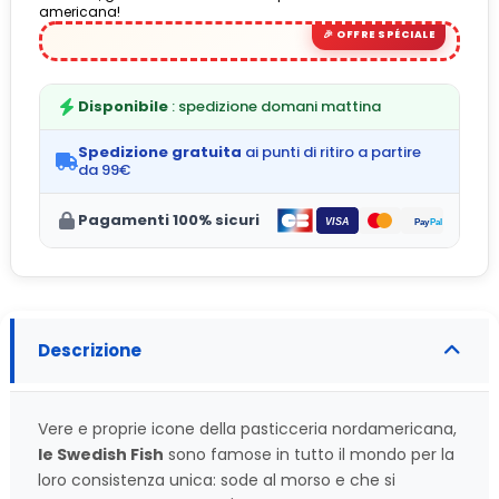
americana!
Disponibile
: spedizione domani mattina
Spedizione gratuita
ai punti di ritiro a partire
da 99€
Pagamenti 100% sicuri
Descrizione
Vere e proprie icone della pasticceria nordamericana,
le Swedish Fish
sono famose in tutto il mondo per la
loro consistenza unica: sode al morso e che si