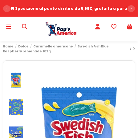
‹
🚚 Spedizione al punto di ritiro da 5,99€, gratuita a partire d
›
Home
Dolce
Caramelle americane
Swedish Fish Blue
Raspberry Lemonade 102g