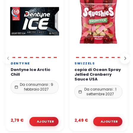
Potete ordinare in tutta tranquillità.
DENTYNE
SWIZZELS
Dentyne Ice Arctic
copia di Ocean Spray
Chill
Jellied Cranberry
Sauce USA
Da consumarsi : 9
febbraio 2027
Da consumarsi : 1
settembre 2027
2,79 €
2,49 €