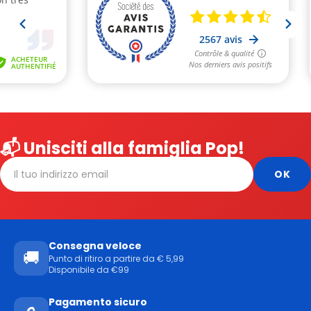
📬 Unisciti alla famiglia Pop!
Consegna veloce
🚚
Punto di ritiro a partire da € 5,99
Disponibile da €99
Pagamento sicuro