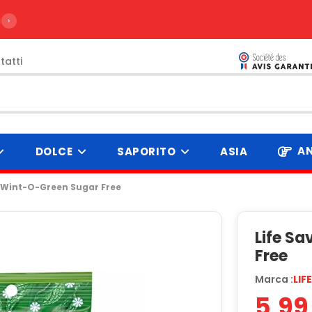
ire da 99€
›
tatti
AN
DOLCE
SAPORITO
ASIA
s Wint-O-Green Sugar Free
Life S
Free
Marca :
LIF
5,99