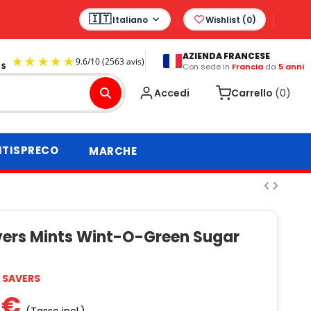
Italiano
Wishlist (
0
)
AZIENDA FRANCESE
Con sede in
Francia
da
5 anni
9.6
/
10
(2563 avis)
Accedi
Carrello
(0)
TISPRECO
MARCHE
avers Mints Wint-O-Green Sugar
E SAVERS
 €