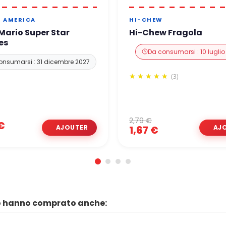
 AMERICA
HI-CHEW
Mario Super Star
Hi-Chew Fragola
es
Da consumarsi : 10 lugli
onsumarsi : 31 dicembre 2027
(3)
2,79 €
€
1,67 €
to hanno comprato anche: