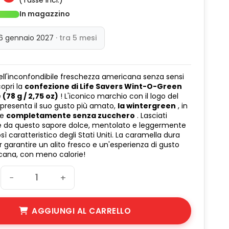
(Tasse incl.)
In magazzino
 6 gennaio 2027
· tra 5 mesi
dell'inconfondibile freschezza americana senza sensi
copri la
confezione di Life Savers Wint-O-Green
(78 g / 2,75 oz)
! L'iconico marchio con il logo del
presenta il suo gusto più amato,
la wintergreen
, in
ne
completamente senza zucchero
. Lasciati
e da questo sapore dolce, mentolato e leggermente
sì caratteristico degli Stati Uniti. La caramella dura
r garantire un alito fresco e un'esperienza di gusto
cana, con meno calorie!
−
+
AGGIUNGI AL CARRELLO