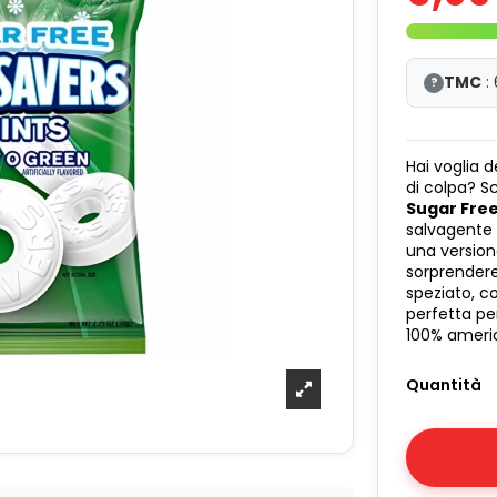
TMC
:
?
Hai voglia 
di colpa? S
Sugar Free 
salvagente 
una versio
sorprender
speziato, co
perfetta pe
100% ameri
Quantità