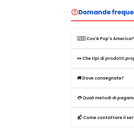
Domande freque
help_outline
🇺🇸 Cos'è Pop's America?
Pop's America è un negozio 
🍬 Che tipi di prodotti p
Proponiamo una selezione di 
Proponiamo in particolare: 
🚚 Dove consegnate?
limitate e novità. Il nostro
Consegniamo:
💳 Quali metodi di paga
In Francia metropolitana.
Accettiamo i principali met
📬 Come contattare il serv
Nell'Unione Europea. In alcu
Carta bancaria (Visa, Master