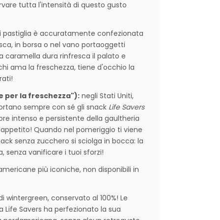
ervare tutta l'intensità di questo gusto
i pastiglia è accuratamente confezionata
sca, in borsa o nel vano portaoggetti
a caramella dura rinfresca il palato e
 chi ama la freschezza, tiene d'occhio la
ati!
e per la freschezza"):
negli Stati Uniti,
 portano sempre con sé gli snack
Life Savers
ore intenso e persistente della gaultheria
'appetito! Quando nel pomeriggio ti viene
nack senza zucchero si sciolga in bocca: la
 senza vanificare i tuoi sforzi!
americane più iconiche, non disponibili in
di wintergreen, conservato al 100%! Le
Life Savers ha perfezionato la sua