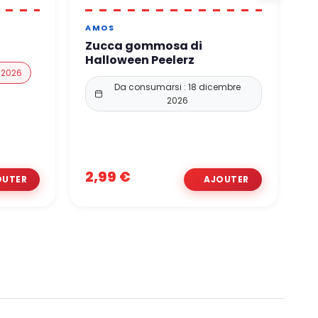
AMOS
R
M
Zucca gommosa di
R
Halloween Peelerz
M
o 2026
Da consumarsi : 18 dicembre
2026
2,99 €
5