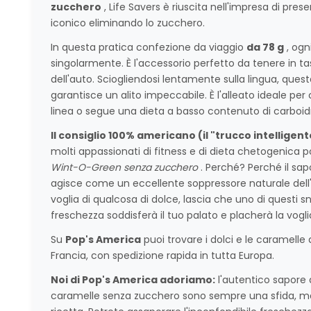
zucchero
, Life Savers è riuscita nell'impresa di pres
iconico eliminando lo zucchero.
In questa pratica confezione da viaggio
da 78 g
, ogn
singolarmente. È l'accessorio perfetto da tenere in ta
dell'auto. Sciogliendosi lentamente sulla lingua, quest
garantisce un alito impeccabile. È l'alleato ideale per
linea o segue una dieta a basso contenuto di carboidr
Il consiglio 100% americano (il "trucco intelligent
molti appassionati di fitness e di dieta chetogenica
Wint-O-Green senza zucchero
. Perché? Perché il sap
agisce come un eccellente soppressore naturale dell
voglia di qualcosa di dolce, lascia che uno di questi s
freschezza soddisferà il tuo palato e placherà la voglia,
Su
Pop's America
puoi trovare i dolci e le caramelle 
Francia, con spedizione rapida in tutta Europa.
Noi di Pop's America adoriamo:
l'autentico sapore 
caramelle senza zucchero sono sempre una sfida, ma 