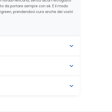
zza nordamericana, senza alcun retrogusto
etto da portare sempre con sé. È il modo
ntergreen, prendendovi cura anche dei vostri