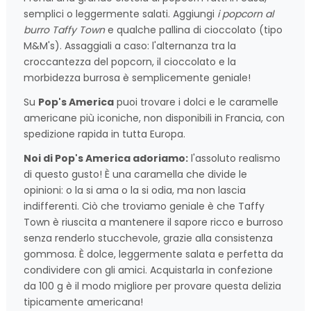
semplici o leggermente salati. Aggiungi
i popcorn al
burro Taffy Town
e qualche pallina di cioccolato (tipo
M&M's). Assaggiali a caso: l'alternanza tra la
croccantezza del popcorn, il cioccolato e la
morbidezza burrosa è semplicemente geniale!
Su
Pop's America
puoi trovare i dolci e le caramelle
americane più iconiche, non disponibili in Francia, con
spedizione rapida in tutta Europa.
Noi di Pop's America adoriamo:
l'assoluto realismo
di questo gusto! È una caramella che divide le
opinioni: o la si ama o la si odia, ma non lascia
indifferenti. Ciò che troviamo geniale è che Taffy
Town è riuscita a mantenere il sapore ricco e burroso
senza renderlo stucchevole, grazie alla consistenza
gommosa. È dolce, leggermente salata e perfetta da
condividere con gli amici. Acquistarla in confezione
da 100 g è il modo migliore per provare questa delizia
tipicamente americana!