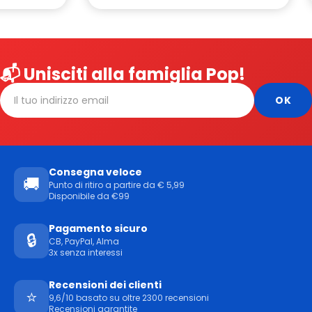
📬 Unisciti alla famiglia Pop!
Consegna veloce
🚚
Punto di ritiro a partire da € 5,99
Disponibile da €99
Pagamento sicuro
🔒
CB, PayPal, Alma
3x senza interessi
Recensioni dei clienti
⭐
9,6/10 basato su oltre 2300 recensioni
Recensioni garantite