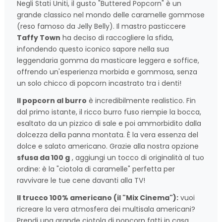
Negli Stati Uniti, il gusto "Buttered Popcorn" è un
grande classico nel mondo delle caramelle gommose
(reso famoso da Jelly Belly). Il mastro pasticcere
Taffy Town
ha deciso di raccogliere la sfida,
infondendo questo iconico sapore nella sua
leggendaria gomma da masticare leggera e soffice,
offrendo un'esperienza morbida e gommosa, senza
un solo chicco di popcorn incastrato tra i denti!
Il popcorn al burro
è incredibilmente realistico. Fin
dal primo istante, il ricco burro fuso riempie la bocca,
esaltato da un pizzico di sale e poi ammorbidito dalla
dolcezza della panna montata. È la vera essenza del
dolce e salato americano. Grazie alla nostra opzione
sfusa da 100 g
, aggiungi un tocco di originalità al tuo
ordine: è la "ciotola di caramelle" perfetta per
ravvivare le tue cene davanti alla TV!
Il trucco 100% americano (il "Mix Cinema"):
vuoi
ricreare la vera atmosfera dei multisala americani?
Prendi una grande ciotola di popcorn fatti in casa,