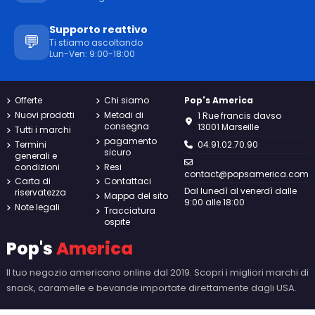
Supporto reattivo
💬
Ti stiamo ascoltando
Lun-Ven: 9:00-18:00
Offerte
Chi siamo
Pop's America
Nuovi prodotti
Metodi di
1 Rue francis davso
consegna
13001 Marseille
Tutti i marchi
pagamento
Termini
04.91.02.70.90
sicuro
generali e
condizioni
Resi
contact@popsamerica.com
Carta di
Contattaci
Dal lunedì al venerdì dalle
riservatezza
Mappa del sito
9:00 alle 18:00
Note legali
Tracciatura
ospite
Pop's
America
Il tuo negozio americano online dal 2019. Scopri i migliori marchi di
snack, caramelle e bevande importate direttamente dagli USA.