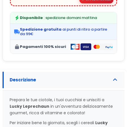
Disponibile
: spedizione domani mattina
Spedizione gratuita
ai punti di ritiro a partire
da 99€
Pagamenti 100% sicuri
Descrizione
Prepara le tue ciotole, i tuoi cucchiai e unisciti a
Lucky Leprechaun
in un'avventura deliziosamente
gourmet, ricca di vitamine e colorata!
Per iniziare bene la giornata, scegli i cereali
Lucky