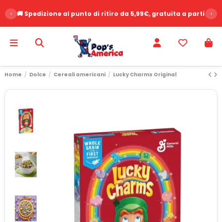
‹
🚚 Spedizione al punto di ritiro da 5,99€, gratuita a partire d
›
Home
Dolce
Cereali americani
Lucky Charms Original