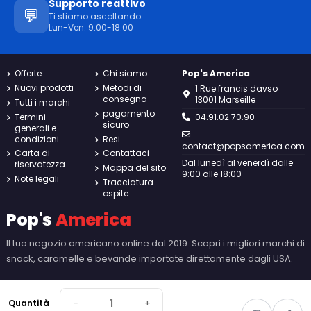
Supporto reattivo
💬
Ti stiamo ascoltando
Lun-Ven: 9:00-18:00
Offerte
Chi siamo
Pop's America
Nuovi prodotti
Metodi di
1 Rue francis davso
consegna
13001 Marseille
Tutti i marchi
pagamento
Termini
04.91.02.70.90
sicuro
generali e
condizioni
Resi
contact@popsamerica.com
Carta di
Contattaci
Dal lunedì al venerdì dalle
riservatezza
Mappa del sito
9:00 alle 18:00
Note legali
Tracciatura
ospite
Pop's
America
Il tuo negozio americano online dal 2019. Scopri i migliori marchi di
snack, caramelle e bevande importate direttamente dagli USA.
−
+
Quantità