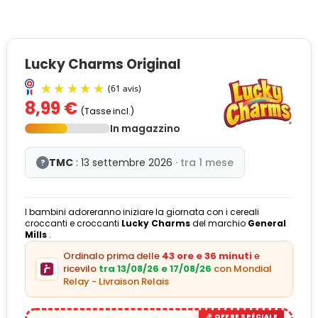
Lucky Charms Original
8,99 €
(Tasse incl.)
In magazzino
TMC
: 13 settembre 2026
· tra 1 mese
?
I bambini adoreranno iniziare la giornata con i cereali
(61 avis)
croccanti e croccanti
Lucky Charms
del marchio
General
Mills
.
Ordinalo prima delle
43 ore e 36 minuti
e
ricevilo
tra 13/08/26 e 17/08/26
con Mondial
Relay - Livraison Relais