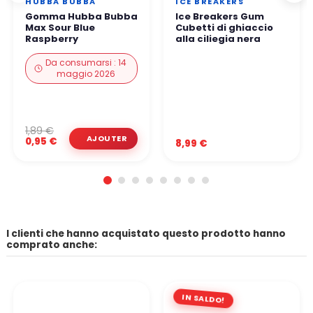
HUBBA BUBBA
ICE BREAKERS
Gomma Hubba Bubba
Ice Breakers Gum
Max Sour Blue
Cubetti di ghiaccio
Raspberry
alla ciliegia nera
Da consumarsi : 14
maggio 2026
1,89 €
0,95 €
8,99 €
I clienti che hanno acquistato questo prodotto hanno
comprato anche:
IN SALDO!