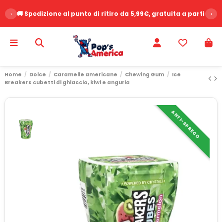
‹
🚚 Spedizione al punto di ritiro da 5,99€, gratuita a partire d
›
Home
Dolce
Caramelle americane
Chewing Gum
Ice
Breakers cubetti di ghiaccio, kiwi e anguria
ANTI-SPRECO