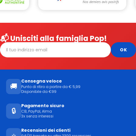
📬 Unisciti alla famiglia Pop!
Consegna veloce
🚚
Punto di ritiro a partire da € 5,99
Disponibile da €99
Pagamento sicuro
🔒
CB, PayPal, Alma
3x senza interessi
Recensioni dei clienti
⭐
9,6/10 basato su oltre 2300 recensioni