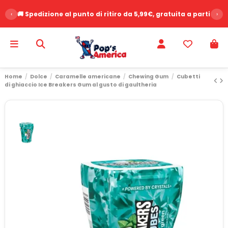
‹
🚚 Spedizione al punto di ritiro da 5,99€, gratuita a partire d
›
Home
Dolce
Caramelle americane
Chewing Gum
Cubetti
di ghiaccio Ice Breakers Gum al gusto di gaultheria