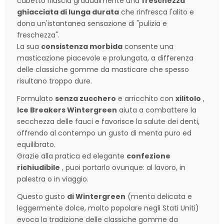
cubetto rilascia gradualmente una
freschezza
ghiacciata di lunga durata
che rinfresca l'alito e
dona un'istantanea sensazione di "pulizia e
freschezza".
La sua
consistenza morbida
consente una
masticazione piacevole e prolungata, a differenza
delle classiche gomme da masticare che spesso
risultano troppo dure.
Formulato
senza zucchero
e arricchito con
xilitolo
,
Ice Breakers Wintergreen
aiuta a combattere la
secchezza delle fauci e favorisce la salute dei denti,
offrendo al contempo un gusto di menta puro ed
equilibrato.
Grazie alla pratica ed elegante
confezione
richiudibile
, puoi portarlo ovunque: al lavoro, in
palestra o in viaggio.
Questo gusto
di Wintergreen
(menta delicata e
leggermente dolce, molto popolare negli Stati Uniti)
evoca la tradizione delle classiche gomme da