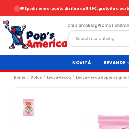
‹
🚚 Spedizione al punto di ritiro da 5,99€, gratuita a part
Chi siamo
Blog
Promozioni
Con
NOVITÀ
BEVANDE
Home
Dolce
Lecca-lecca
Lecca-lecca doppi originali