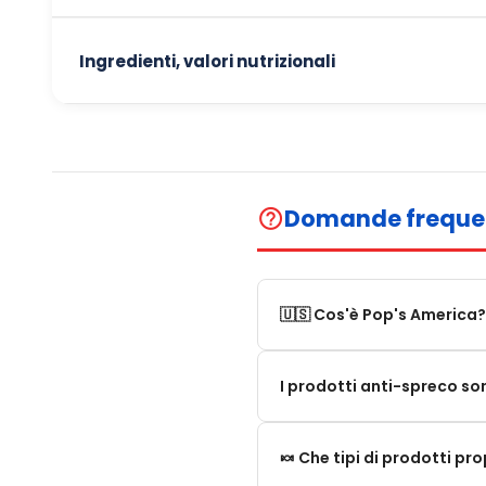
Ingredienti, valori nutrizionali
Domande freque
help_outline
🇺🇸 Cos'è Pop's America?
Pop's America è un negozio 
I prodotti anti-spreco so
Proponiamo una selezione di 
I nostri prodotti anti-spre
🍬 Che tipi di prodotti p
superato. A differenza dei