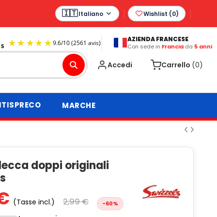
Italiano
Wishlist (
0
)
AZIENDA FRANCESE
Con sede in
Francia
da
5 anni
9.6
/
10
(2561 avis)
Accedi
Carrello
(0)
TISPRECO
MARCHE
ecca doppi originali
ls
 €
2,99 €
(Tasse incl.)
-60%