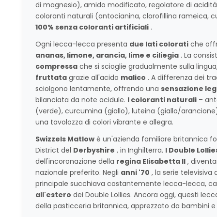
di magnesio), amido modificato, regolatore di acidità
coloranti naturali (antocianina, clorofillina rameica, c
100% senza coloranti artificiali
.
Ogni lecca-lecca presenta
due lati colorati
che offr
ananas, limone, arancia, lime e ciliegia
. La consis
compressa
che si scioglie gradualmente sulla lingua
fruttata
grazie all'acido
malico
. A differenza dei trad
sciolgono lentamente, offrendo una
sensazione le
bilanciata da note acidule.
I coloranti naturali
– anto
(verde), curcumina (giallo), luteina (giallo/arancion
una tavolozza di colori vibrante e allegra.
Swizzels Matlow
è un'azienda familiare britannica f
District del
Derbyshire
, in Inghilterra.
I Double Lollie
dell'incoronazione della
regina Elisabetta II
, divent
nazionale preferito. Negli
anni '70
, la serie televisiv
principale succhiava costantemente lecca-lecca, c
all'estero
dei Double Lollies. Ancora oggi, questi le
della pasticceria britannica, apprezzato da bambini e 