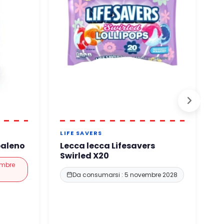
LIFE SAVERS
F
baleno
Lecca lecca Lifesavers
F
Swirled X20
embre
Da consumarsi : 5 novembre 2028