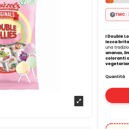
TMC
:
?
I Double Lo
lecca brit
una tradizi
ananas, lim
coloranti a
vegetarian
Quantità