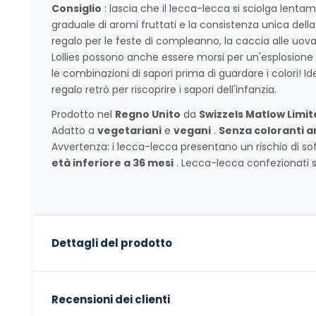
Consiglio
: lascia che il lecca-lecca si sciolga lentame
graduale di aromi fruttati e la consistenza unica dell
regalo per le feste di compleanno, la caccia alle uo
Lollies possono anche essere morsi per un'esplosione
le combinazioni di sapori prima di guardare i colori! I
regalo retrò per riscoprire i sapori dell'infanzia.
Prodotto nel
Regno Unito
da
Swizzels Matlow Limit
Adatto a
vegetariani
e
vegani
.
Senza coloranti art
Avvertenza: i lecca-lecca presentano un rischio di 
età inferiore a 36 mesi
. Lecca-lecca confezionati 
Dettagli del prodotto
Recensioni dei clienti