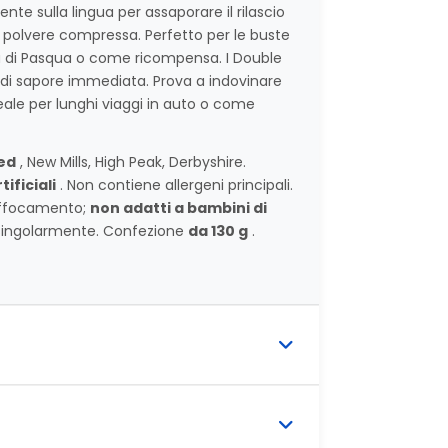
nte sulla lingua per assaporare il rilascio
a polvere compressa. Perfetto per le buste
va di Pasqua o come ricompensa. I Double
 di sapore immediata. Prova a indovinare
deale per lunghi viaggi in auto o come
ed
, New Mills, High Peak, Derbyshire.
ificiali
. Non contiene allergeni principali.
soffocamento;
non adatti a bambini di
singolarmente. Confezione
da 130 g
.