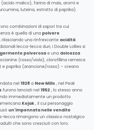
 (acido malico), farina di mais, aromi e
urcumina, luteina, estratto di paprika).
ono combinazioni di sapori tra cui
tenza è quella di una
polvere
, rilasciando una rinfrescante
acidità
izionali lecca-lecca duri, i Double Lollies si
ggermente polverosa
e una
dolcezza
cianine (rosso/viola), clorofillina rameica
e) e paprika (arancione/rosso) – creano
ondata nel
1928
a
New Mills
, nel Peak
s
furono lanciati nel
1952
, lo stesso anno
ando immediatamente un prodotto
a americana
Kojak
, il cui personaggio
ausò
un'impennata nelle vendite
cca-lecca rimangono un classico nostalgico
adulti che sono cresciuti con loro.