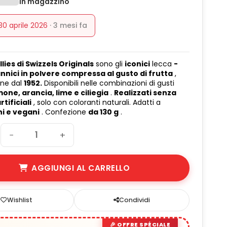
In magazzino
 30 aprile 2026
· 3 mesi fa
llies di Swizzels Originals
sono gli
iconici
lecca
-
annici in polvere compressa al gusto di frutta
,
one dal
1952.
Disponibili nelle combinazioni di gusti
one, arancia, lime e ciliegia
.
Realizzati senza
rtificiali
, solo con coloranti naturali. Adatti a
i e vegani
. Confezione
da 130 g
.
−
+
AGGIUNGI AL CARRELLO
Wishlist
Condividi