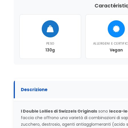
Caractéristi
PESO
ALLERGENI E CERTIFI
130g
Vegan
Descrizione
I Double Lollies di Swizzels Originals
sono
lecca-le
faccia che offrono una varietà di combinazioni di sapor
zucchero, destrosio, agenti antiagglomeranti (acido 