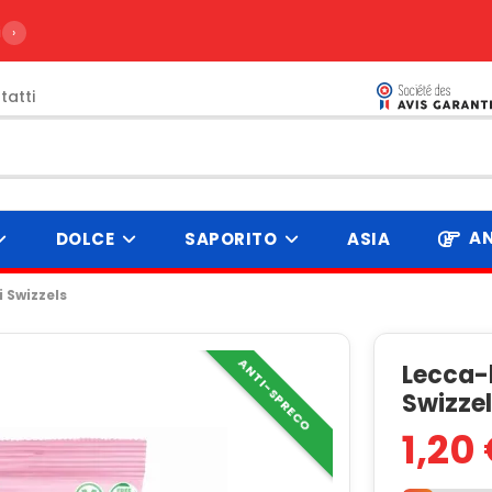
ire da 99€
›
tatti
AN
DOLCE
SAPORITO
ASIA
 Swizzels
ANTI-SPRECO
Lecca-l
Swizze
1,20