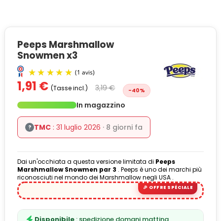
Peeps Marshmallow
Snowmen x3
1,91 €
3,19 €
(Tasse incl.)
-40%
In magazzino
TMC
: 31 luglio 2026
· 8 giorni fa
?
Dai un'occhiata a questa versione limitata di
Peeps
(1 avis)
Marshmallow Snowmen par 3
. Peeps è uno dei marchi più
riconosciuti nel mondo dei Marshmallow negli USA .
Disponibile
: spedizione domani mattina