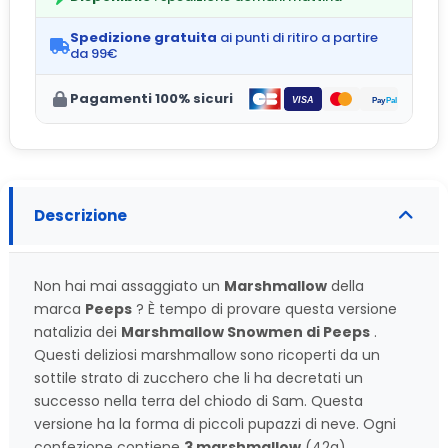
Spedizione gratuita
ai punti di ritiro a partire
da 99€
Pagamenti 100% sicuri
Descrizione
Non hai mai assaggiato un
Marshmallow
della
marca
Peeps
? È tempo di provare questa versione
natalizia dei
Marshmallow Snowmen di Peeps
.
Questi deliziosi marshmallow sono ricoperti da un
sottile strato di zucchero che li ha decretati un
successo nella terra del chiodo di Sam. Questa
versione ha la forma di piccoli pupazzi di neve. Ogni
confezione contiene
3 marshmallow
(42g).