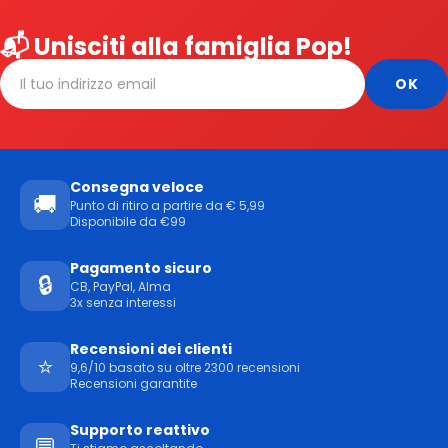
📬 Unisciti alla famiglia Pop!
Consegna veloce
🚚
Punto di ritiro a partire da € 5,99
Disponibile da €99
Pagamento sicuro
🔒
CB, PayPal, Alma
3x senza interessi
Recensioni dei clienti
⭐
9,6/10 basato su oltre 2300 recensioni
Recensioni garantite
Supporto reattivo
💬