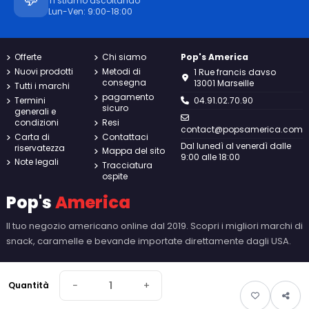
Ti stiamo ascoltando
Lun-Ven: 9:00-18:00
Offerte
Chi siamo
Pop's America
Nuovi prodotti
Metodi di
1 Rue francis davso
consegna
13001 Marseille
Tutti i marchi
pagamento
Termini
04.91.02.70.90
sicuro
generali e
condizioni
Resi
contact@popsamerica.com
Carta di
Contattaci
Dal lunedì al venerdì dalle
riservatezza
Mappa del sito
9:00 alle 18:00
Note legali
Tracciatura
ospite
Pop's
America
Il tuo negozio americano online dal 2019. Scopri i migliori marchi di
snack, caramelle e bevande importate direttamente dagli USA.
−
+
Quantità