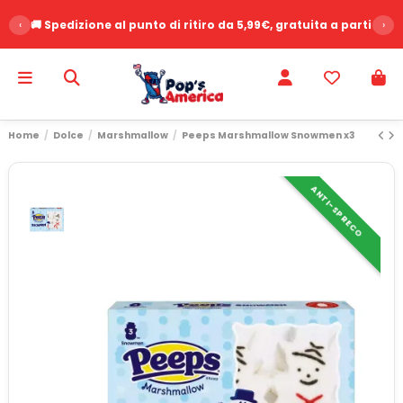
‹
🚚 Spedizione al punto di ritiro da 5,99€, gratuita a partire d
›
Home
Dolce
Marshmallow
Peeps Marshmallow Snowmen x3
ANTI-SPRECO