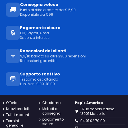
Consegna veloce
🚚
Punto di ritiro a partire da € 5,99
Disponibile da €99
Pagamento sicuro
🔒
CB, PayPal, Alma
3x senza interessi
Recensioni dei clienti
⭐
9,6/10 basato su oltre 2300 recensioni
Recensioni garantite
Supporto reattivo
💬
Ti stiamo ascoltando
Lun-Ven: 9:00-18:00
Offerte
Chi siamo
Pop's America
Nuovi prodotti
Metodi di
1 Rue francis davso
consegna
13001 Marseille
Tutti i marchi
pagamento
Termini
04.91.02.70.90
sicuro
generali e