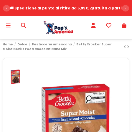
‹
🚚 Spedizione al punto di ritiro da 5,99€, gratuita a partire d
›
Home
Dolce
Pasticceria americana
Betty Crocker Super
Moist Devil's Food Chocolat Cake Mix