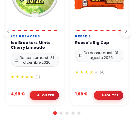
ICE BREAKERS
REESE'S
Ice Breakers Mints
Reese's Big Cup
Cherry Limeade
Da consumarsi : 31
Da consumarsi : 31
agosto 2026
dicembre 2026
(4)
(1)
4,99 €
1,69 €