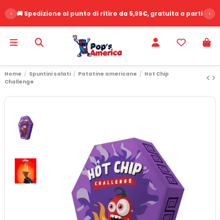
‹
🚚 Spedizione al punto di ritiro da 5,99€, gratuita a partire d
›
Home
Spuntini salati
Patatine americane
Hot Chip
Challenge