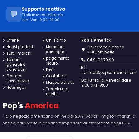
Supporto reattivo
💬
Ti stiamo ascoltando
Lun-Ven: 9:00-18:00
Offerte
Chi siamo
Pop's America
Nuovi prodotti
Metodi di
1 Rue francis davso
consegna
13001 Marseille
Tutti i marchi
pagamento
Termini
04.91.02.70.90
sicuro
generali e
condizioni
Resi
contact@popsamerica.com
Carta di
Contattaci
Dal lunedì al venerdì dalle
riservatezza
Mappa del sito
9:00 alle 18:00
Note legali
Tracciatura
ospite
Pop's
America
Il tuo negozio americano online dal 2019. Scopri i migliori marchi di
snack, caramelle e bevande importate direttamente dagli USA.