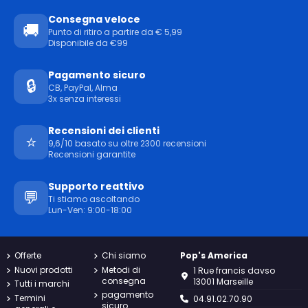
Consegna veloce
🚚
Punto di ritiro a partire da € 5,99
Disponibile da €99
Pagamento sicuro
🔒
CB, PayPal, Alma
3x senza interessi
Recensioni dei clienti
⭐
9,6/10 basato su oltre 2300 recensioni
Recensioni garantite
Supporto reattivo
💬
Ti stiamo ascoltando
Lun-Ven: 9:00-18:00
Offerte
Chi siamo
Pop's America
Nuovi prodotti
Metodi di
1 Rue francis davso
consegna
13001 Marseille
Tutti i marchi
pagamento
Termini
04.91.02.70.90
sicuro