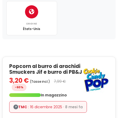
ORIGINE
États-Unis
Popcorn al burro di arachidi
Smuckers Jif e burro di PB&J
3,20 €
7,99 €
(Tasse incl.)
-60%
In magazzino
TMC
: 16 dicembre 2025
· 8 mesi fa
?