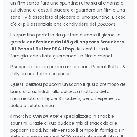
un film senza fare uno spuntino! Che sia al cinema o
sul divano di casa, il piacere di guardare un film o una
serie TV è associato al piacere di uno spuntino. E cosa
c'è di più essenziale che condividere dei
popcorn
!
Lo spuntino perfetto da gustare durante il giorno, la
grande
confezione da 149 g di popcorn Smuckers
Jif Peanut Butter PB&J Pop
delizierà tutta la
famiglia, che stiate guardando un film o meno!
Riscopri il classico panino americano "Peanut Butter &
Jelly" in una forma originale!
Questi deliziosi popcorn uniscono il gusto cremoso del
burro di arachidi Jif alla dolcezza fruttata della
marmellata di fragole Smucker's, per un'esperienza
dolce e salata unica.
Il marchio
CANDY POP
è specializzato in snack e
spuntini. Grazie al suo audace mix di snack dolci e
popcorn salati, ha reinventato il tempo in famiglia sin