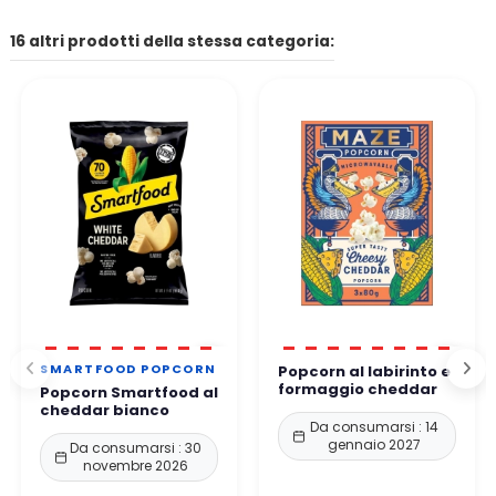
Potete contattarci tramite:
pagare in 4 rate senza interessi.
Il modulo di contatto del sito, l'indirizzo email indicato sul sito.
16 altri prodotti della stessa categoria:
Altri metodi di pagamento disponibili a seconda del vostro
paese.
Per telefono. Il nostro team vi risponde entro 24-
48 ore
lavorative
.
👉 Tutti i pagamenti sono 100% sicuri grazie a protocolli di
protezione rafforzati.
Potete ordinare in tutta tranquillità.
SMARTFOOD POPCORN
Popcorn al labirinto e
formaggio cheddar
Popcorn Smartfood al
cheddar bianco
Da consumarsi : 14
gennaio 2027
Da consumarsi : 30
novembre 2026