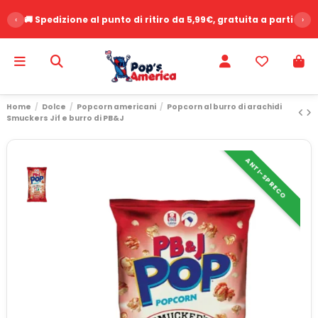
‹
🚚 Spedizione al punto di ritiro da 5,99€, gratuita a partire d
›
Home
Dolce
Popcorn americani
Popcorn al burro di arachidi
Smuckers Jif e burro di PB&J
ANTI-SPRECO